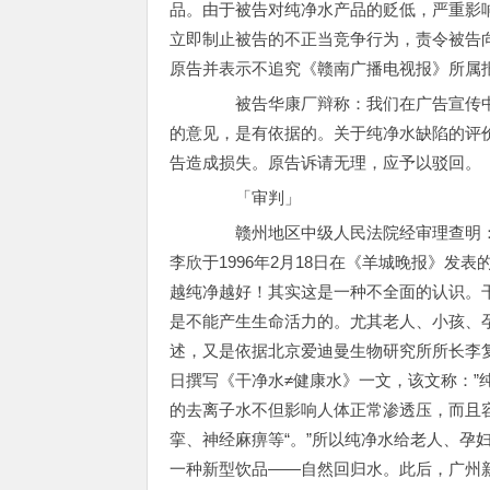
品。由于被告对纯净水产品的贬低，严重影
立即制止被告的不正当竞争行为，责令被告
原告并表示不追究《赣南广播电视报》所属
被告华康厂辩称：我们在广告宣传中
的意见，是有依据的。关于纯净水缺陷的评
告造成损失。原告诉请无理，应予以驳回。
「审判」
赣州地区中级人民法院经审理查明：华
李欣于1996年2月18日在《羊城晚报》发
越纯净越好！其实这是一种不全面的认识。
是不能产生生命活力的。尤其老人、小孩、
述，又是依据北京爱迪曼生物研究所所长李复
日撰写《干净水≠健康水》一文，该文称：
的去离子水不但影响人体正常渗透压，而且
挛、神经麻痹等“。”所以纯净水给老人、孕
一种新型饮品——自然回归水。此后，广州