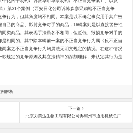
中化四平制药厂诉敦华市华康制药厂不正当竞争案）、以及
二辑）第31个案例（西安日化公司诉韩森寨采购站不正当竞争
竞争行为，但其角度均不相同。本案是以不确定事实用于其广告
虚自己的商品、影射竞争对手的商品，16辑案则是以直接警告性
的同类商品。其表现手法虽各不相同，但贬低、毁损竞争对手的
却是相同的。其中除本辑前一案的不正当竞争行为属《反不正当
他两案之不正当竞争行为均属法无明文规定的情况。在这种情况
一款规定的竞争原则及其立法精神的深刻理解，来认定其行为是
案例解析
下一篇
北京力美达生物工程有限公司诉霸州市通用机械总厂等违反保密义务为他人加工制作同类产