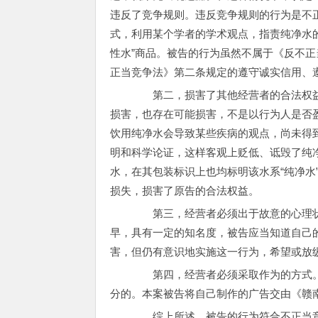
违反了竞争规则。违反竞争规则的行为是不
式，利用某个学者的学术观点，指责纯净水
性水”商品。被告的行为虽然不属于《反不
正当竞争法》第二条规定的遵守诚实信用、
第二，损害了其他经营者的合法权益
损害，也存在可能损害，不是以行为人是否
饮用纯净水会导致某些疾病的观点，尚未得
明和科学论证，这样客观上贬低、诋毁了纯净
水，在其包装标识上也均标明该水系“纯净水
损失，损害了原告的合法权益。
第三，经营者必须出于故意的心理状态
早，具有一定的知名度，被告应当知道自己的
害，但仍有意识地实施这一行为，希望或放
第四，经营者必须采取作为的方式。
分的。本案被告将自己制作的广告交由《赣
综上所述，被告的行为符合不正当竞