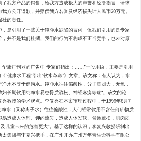
响了我方产品的销售，给我方造成极大的声誉和经济损害。请求
向我方公开道歉，并赔偿我方名誉及经济损失计人民币30万元。
报社的责任。
，是引用了一些关于纯净水缺陷的言词。但我们引用的是专家
价，并不是我们杜撰。我们的行为不构成不正当竞争，也未对原
康厂刊登的广告中“专家们指出：……”一段用语，主要是引用
表的《“健康水工程”引出“饮水革命”》文章。该文称：有人认为，水
干净水不等于健康水。纯净水往往偏酸性，分子集团大，无氧，
孕妇长期饮用纯净水易患骨质疏松、神经麻痹等症“。该文的论
兴教授的学术观点。李复兴在本案审理过程中，于1996年8月7
”纯净水（又称离子水）往往偏酸性，人们经常饮用不含任何矿物质
容易造成人体钙、钾的流失，造成人体发软、骨质疏松，肌肉痉
妇及儿童带来的危害更大“。基于这样的认识，李复兴教授研制出
新太集团与李复兴携手，在广州开办广州万年青生命科学有限公