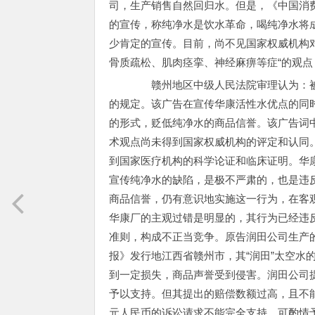
司，生产销售自然回归水。但是，《中国消
的宣传，称纯净水是饮水革命，喝纯净水将
少肯定的宣传。目前，尚不见国家权威机构
骨质疏松、肌肉痉挛、神经麻痹等症“的观
赣州地区中级人民法院审理认为：被
的规定。该广告在宣传华康活性水优点的同时
的形式，贬低纯净水的商品信誉。该广告词
术观点尚未得到国家权威机构的评定和认同
到国家医疗机构的科学论证和临床证明。华
宣传纯净水的缺陷，是极不严肃的，也是违反
商品信誉，仍有意识地实施这一行为，在客
华康厂的主观过错是明显的，其行为已经违
准则，构成不正当竞争。原告润田公司生产的
报》发行地江西省赣州市，其“润田”太空水
到一定损失，商品声誉受到侵害。润田公司
予以支持。但其提出的赔偿数额过高，且不能
元人民币的诉讼请求不能完全支持，可酌情