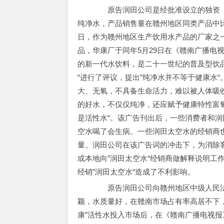
原告润田公司是经批准设立的独资（港
纯净水，产品销售量在赣州地区同类产品中比
日，作为赣州地区生产饮用水产品的厂家之一
品，华康厂于同年5月29日在《赣南广播电
的新一代水饮料，是二十一世纪的普及型饮品
“进行了评议，提出”纯净水并不等于健康水
大、无氧，不具备生命活力，难以被人体吸
的好水，不仅仅纯净，还应赋予健康特性富
是活性水“。该广告刊出后，一些消费者和
空水喝了会生病。一些润田太空水的经销商
量。润田公司在该广告词的冲击下，为消除
或本地向”润田太空水“经销商做解释说明工
经销”润田太空水“造成了不利影响。
原告润田公司向赣州地区中级人民法院
颖，水质量好，在赣南市场占有率高居不下
康”活性水投入市场后，在《赣南广播电视