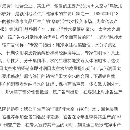
资）经营企业，其生产、销售的主要产品“润田太空水”属饮用
较好，是赣州地区生产纯净水的主要厂家之一。1996年5月18
的被告华康食品厂生产的“华康活性水”投入市场。为宣传该产
视报》第8版刊登整版广告，称：活性水是继矿泉水、太空水之后
“。该广告在对活性水的优点进行全面宣传的同时，还对”纯净水
“。该广告词称：”专家们指出：纯净水往往偏酸性，水分子集团
收，长期饮用易患骨质疏松和神经麻痹等症。专家们明示：真正
氧、活性大、分子集团小，水的生理功能接近人体细胞水，这便
润田太空水的经销商即对润田太空水的质量提出疑问，认为润田太
也要求修改与原告签订的销售润田太空水的合同，下调销售数
客户和消费者对纯净水的疑虑，保持商品声誉，多次派人到外地
作，并调整了部分销售数量。该广告刊出后，在客观上对原告生产
起诉称：我公司生产的“润田”牌太空（纯净）水，因包装新
，被推荐参加全省知名品牌竞选。被告在今年夏季将其生产的“华
报》刊登广告，在夸大宣传其产品的同时，刻意歪曲诋毁纯净水产