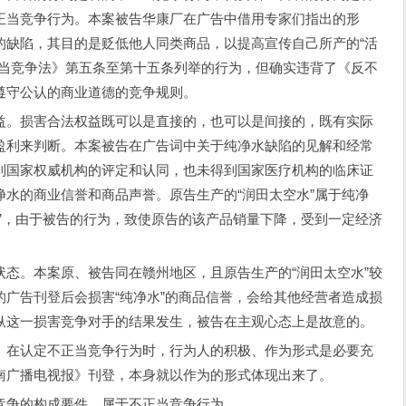
正当竞争行为。本案被告华康厂在广告中借用专家们指出的形
的缺陷，其目的是贬低他人同类商品，以提高宣传自己所产的“活
正当竞争法》第五条至第十五条列举的行为，但确实违背了《反不
遵守公认的商业道德的竞争规则。
。损害合法权益既可以是直接的，也可以是间接的，既有实际
盈利来判断。本案被告在广告词中关于纯净水缺陷的见解和经常
到国家权威机构的评定和认同，也未得到国家医疗机构的临床证
水的商业信誉和商品声誉。原告生产的“润田太空水”属于纯净
”，由于被告的行为，致使原告的该产品销量下降，受到一定经济
。本案原、被告同在赣州地区，且原告生产的“润田太空水”较
广告刊登后会损害“纯净水”的商品信誉，会给其他经营者造成损
纵这一损害竞争对手的结果发生，被告在主观心态上是故意的。
在认定不正当竞争行为时，行为人的积极、作为形式是必要充
南广播电视报》刊登，本身就以作为的形式体现出来了。
争的构成要件，属于不正当竞争行为。