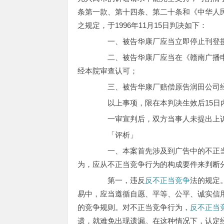
条第一款、第十四条、第二十条和《中华人
之规定，于1996年11月15日判决如下：
一、被告华康厂应当立即停止刊登损
二、被告华康厂应当在《赣南广播电视
经本院审查认可；
三、被告华康厂赔偿原告润田公司经济
以上事项，限在本判决生效后15日
一审宣判后，双方当事人未提出上
「评析」
一、本案首先涉及到广告中的不正当
为，应从不正当竞争行为的构成要件来判断
第一，违反
反不正当竞争
法的规定
易中，应当遵循自愿、平等、公平、诚实信
的竞争规则。对不正当竞争行为，
反不正当
遗，就难免出现遗漏。在这种情况下，认定