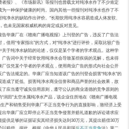
费者报》、《市场新讯》等报刊也曾载文对纯净水作了不少肯定
成为一种保护健康的时尚。国内其他一些报刊对纯净水也作了不
对纯净水的缺陷作出评价。”长期饮用纯净水容易造成人体发软、
点，也未见国家权威机构的肯定或反对意见。
告华康厂在《赣南广播电视报》上刊登的广告，违反了广告法
，借用“专家指出”的方式，对“纯净水”进行评价，采取比较广告
中关于纯净水缺陷的论述，仅仅是某个学者的学术观点。这种学
。广告词中关于经常饮用纯净水会导致某些疾病的见解，也未得
康厂仅凭某个学者的学术观点，便用商业广告的形式向社会公开
广告法规定的。华康厂应当知道该广告的刊登会损害“纯净水”的
观造成了贬低、损害纯净水商业信誉和商品声誉的社会效果，故
反了应当遵守诚实信用原则，遵守公认的商业道德的竞争原则的
“润田”太空水属纯净水产品，该企业住所地在《赣南广播电视
的生产和销售受到华康厂不正当竞争行为的直接影响，致经济上受
提出华康厂应立即停止不正当竞争侵害并赔礼道歉的诉讼请求应
提供足够的证据证实其经济损失达到30万元，其提出赔偿30万
予以赔偿。据此，根据《中华人民共和国
反不正当竞争
法》第二