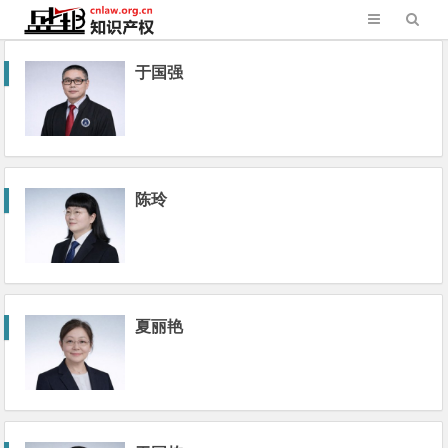
于国强
陈玲
夏丽艳