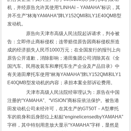
机，并经原告允许其使用“LINHAI－YAMAHA”标识，其
并不生产“林海YAMAHA”牌LY152QMI和LY1E40QMB型
发动机。
原告向天津市高级人民法院起诉请求，判令被
告：立即停止商标侵权；连带赔偿原告因商标侵权所造
成的经济损失人民币1000万元；在全国发行的报刊上向
原告公开道歉，消除影响；港田集团公司消除其在《全
国汽车、民用改装车和摩托车生产企业及产品目录》中
有关港田摩托车使用“林海YAMAHA”牌LY152QMI和LY1
E40QMB型发动机的内容；承担本案全部诉讼费用。
天津市高级人民法院经审理认为：原告在中国
注册的“YAMAHA”、“VISION”商标应依法保护。被告港
田发动机公司未经许可，在其生产的GT50T－A型摩托
车的前身和后身部位上粘贴“enginelicensedbyYAMAHA”
字样，其中特别用意放大显示“YAMAHA”字样，显然是