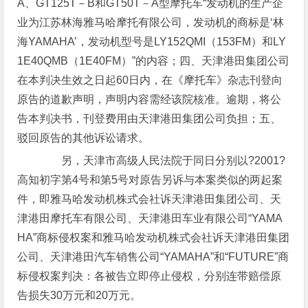
A、GT125T－B和GT50T－A型摩托车“发动机的生产企
业为江苏林海雅马哈摩托有限公司，发动机的商标是‘林
海YAMAHA’，发动机型号是LY152QMI（153FM）和LY
1E40QMB（1E40FM）”的内容；四、天津港田集团公司
在本判决生效之日起60日内，在《摩托车》杂志刊登向
原告的道歉声明，声明内容需经该院核准。逾期，将公
告本判决书，刊登费用由天津港田集团公司负担；五、
驳回原告的其他诉讼请求。
另，天津市高级人民法院于同日分别以?2001?
高知初字第4号和第5号对原告另诉与本案类似的两起案
件，即雅马哈发动机株式会社诉天津港田集团公司、天
津港田摩托车有限公司、天津港田车业有限公司“YAMA
HA”商标侵权案和雅马哈发动机株式会社诉天津港田集团
公司、天津港田汽车销售公司“YAMAHA”和“FUTURE”商
标侵权案判决：各被告立即停止侵权，分别连带赔偿原
告损失30万元和20万元。