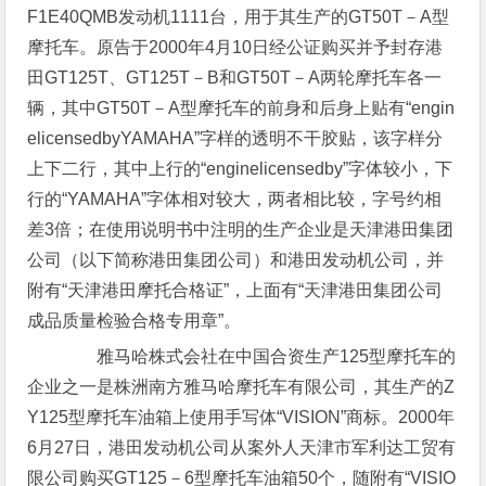
F1E40QMB发动机1111台，用于其生产的GT50T－A型
摩托车。原告于2000年4月10日经公证购买并予封存港
田GT125T、GT125T－B和GT50T－A两轮摩托车各一
辆，其中GT50T－A型摩托车的前身和后身上贴有“engin
elicensedbyYAMAHA”字样的透明不干胶贴，该字样分
上下二行，其中上行的“enginelicensedby”字体较小，下
行的“YAMAHA”字体相对较大，两者相比较，字号约相
差3倍；在使用说明书中注明的生产企业是天津港田集团
公司（以下简称港田集团公司）和港田发动机公司，并
附有“天津港田摩托合格证”，上面有“天津港田集团公司
成品质量检验合格专用章”。
雅马哈株式会社在中国合资生产125型摩托车的
企业之一是株洲南方雅马哈摩托车有限公司，其生产的Z
Y125型摩托车油箱上使用手写体“VISION”商标。2000年
6月27日，港田发动机公司从案外人天津市军利达工贸有
限公司购买GT125－6型摩托车油箱50个，随附有“VISIO