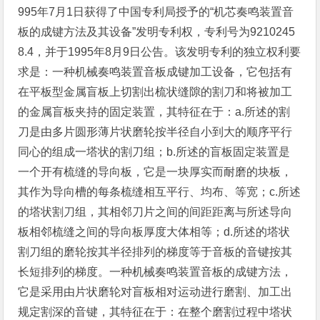
995年7月1日获得了中国专利局授予的“机芯奏鸣装置音
板的成键方法及其设备”发明专利权，专利号为9210245
8.4，并于1995年8月9日公告。该发明专利的独立权利要
求是：一种机械奏鸣装置音板成键加工设备，它包括有
在平板型金属盲板上切割出梳状缝隙的割刀和将被加工
的金属盲板夹持的固定装置，其特征在于：a.所述的割
刀是由多片圆形薄片状磨轮按半径自小到大的顺序平行
同心的组成一塔状的割刀组；b.所述的盲板固定装置是
一个开有梳缝的导向板，它是一块厚实而耐磨的块板，
其作为导向槽的每条梳缝相互平行、均布、等宽；c.所述
的塔状割刀组，其相邻刀片之间的间距距离与所述导向
板相邻梳缝之间的导向板厚度大体相等；d.所述的塔状
割刀组的磨轮按其半径排列的梯度等于音板的音键按其
长短排列的梯度。一种机械奏鸣装置音板的成键方法，
它是采用由片状磨轮对盲板相对运动进行磨割、加工出
规定割深的音键，其特征在于：在整个磨割过程中塔状