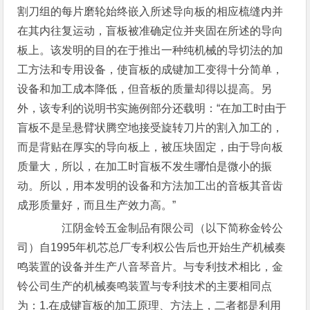
割刀组的每片磨轮始终嵌入所述导向板的相应梳缝内并
在其内往复运动，盲板被准确定位并夹固在所述的导向
板上。该发明的目的在于推出一种纯机械的导切法的加
工方法和专用设备，使盲板的成键加工变得十分简单，
设备和加工成本降低，但音板的质量却得以提高。另
外，该专利的说明书实施例部分还载明：“在加工时由于
盲板不是呈悬臂状腾空地接受旋转刀片的割入加工的，
而是背贴在厚实的导向板上，被压块固定，由于导向板
质量大，所以，在加工时盲板不发生哪怕是微小的振
动。所以，用本发明的设备和方法加工出的音板其音齿
成形质量好，而且生产效力高。”
江阴金铃五金制品有限公司（以下简称金铃公
司）自1995年机芯总厂专利权公告后也开始生产机械奏
鸣装置的设备并生产八音琴音片。与专利技术相比，金
铃公司生产的机械奏鸣装置与专利技术的主要相同点
为：1.在成键盲板的加工原理、方法上，二者都是利用