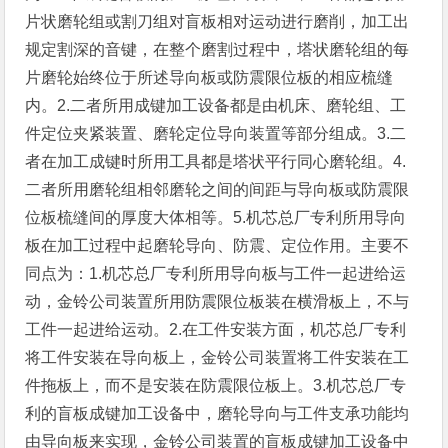
片状磨轮组或割刀组对盲板相对运动进行磨削，加工出
规定割深的音键，在整个磨割过程中，塔状磨轮组的每
片磨轮始终位于所述导向板或防震限位板的相应梳缝
内。2.二者所用成键加工设备都是由机床、磨轮组、工
件定位夹紧装置、磨轮定位导向装置等部分组成。3.二
者在加工成键时所用工具都是塔状平行同心磨轮组。4.
二者所用磨轮组相邻磨轮之间的间距与导向板或防震限
位板梳缝间的厚度大体相等。5.机芯总厂专利所用导向
板在加工过程中起磨轮导向、防震、定位作用。主要不
同点为：1.机芯总厂专利所用导向板与工件一起进给运
动，金铃公司装置所用防震限位板装在横滑板上，不与
工件一起进给运动。2.在工件安装方面，机芯总厂专利
将工件安装在导向板上，金铃公司装置将工件安装在工
件拖板上，而不是安装在防震限位板上。3.机芯总厂专
利的盲板成键加工设备中，磨轮导向与工件支承功能均
由导向板来实现，金铃公司装置的盲板成键加工设备中