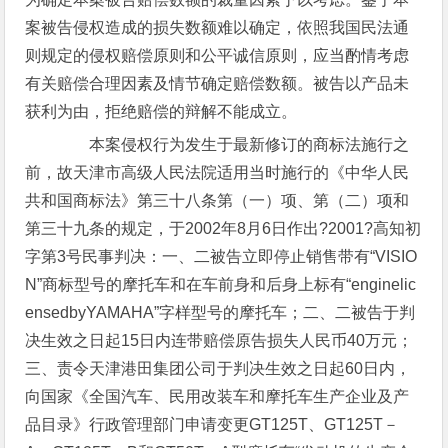
案被告侵权造成的损失数额难以确定，依照我国民法通
则规定的侵权赔偿原则和公平诚信原则，应当酌情考虑
有关赔偿合理因素及情节确定赔偿数额。被告以产品未
获利为由，拒绝赔偿的辩解不能成立。
本案侵权行为发生于最新修订的商标法施行之
前，故天津市高级人民法院适用当时施行的《中华人民
共和国商标法》第三十八条第（一）项、第（二）项和
第三十九条的规定，于2002年8月6日作出?2001?高知初
字第3号民事判决：一、二被告立即停止销售带有“VISIO
N”商标型号的摩托车和在车前身和后身上标有“enginelic
ensedbyYAMAHA”字样型号的摩托车；二、二被告于判
决生效之日起15日内连带赔偿原告损失人民币40万元；
三、责令天津港田集团公司于判决生效之日起60日内，
向国家《全国汽车、民用改装车和摩托车生产企业及产
品目录》行政管理部门申请变更GT125T、GT125T－