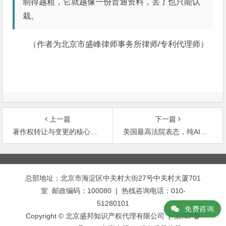
制得越粗，它就越像一份普通资料，丢了也只能认
栽。
（作者为北京市盛峰律师事务所律师/专利代理师）
上一篇
下一篇
著作权转让与变更的核心差异解析
美国最高法院表态，纯AI创作仍然不能享有版权
文
章
总部地址：北京市海淀区中关村大街27号中关村大厦701
导
室 邮政编码：100080 | 热线咨询电话：010-
航
51280101
免费咨询
Copyright © 北京盛邦知识产权代理有限公司 | 京ICP备