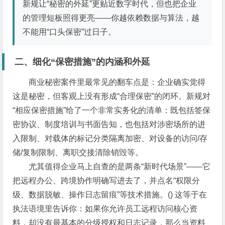
新规让“秘密的外延”更贴近数字时代，但也把企业
的管理短板照得更亮——你越依赖数据与算法，越
不能用“口头保密”过日子。
二、细化“保密措施”的内涵和外延
商业秘密案件里最常见的翻车点是：企业确实觉得
这是秘密，但客观上没有形成“合理保密”的闭环。新规对
“相应保密措施”给了一个非常实务化的清单：既包括签保
密协议、制度培训与书面告知，也包括对涉密场所的进
入限制、对载体的标记分类隔离加密、对设备的访问/存
储/复制限制、离职交接清除销毁等。
尤其值得企业马上自查的是两条“新时代场景”——它
把远程办公、跨境协作明确写进去了，并点名“权限分
级、数据脱敏、操作日志留痕”等技术措施。() 这等于在
执法语境里告诉你：如果你允许员工远程访问核心资
料，却没有最基本的分级授权和日志记录，那么当资料