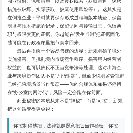
商业价值、保密措施、以及侵权线索（获取渠道、保密
措施被破坏、实际获取、披露使用风险等）。这其实是
在倒推企业：平时就要保存形成过程与版本轨迹，保留
制度与技术措施的记录，保留访问与传输日志，保留离
职与权限变更的证据。你越能在“发生当时”把证据固化，
越可能在行政程序里把节奏拿回来。
最后再提醒一个容易忽视的边界：新规明确了境外
实施侵害、但扰乱境内市场竞争秩序、损害境内经营者
权益的，也可以依反不正当竞争法等处理。这对出海企
业与跨境协作团队不是“万能钥匙”，但至少说明监管视野
已经把跨境场景当作常态——你的合规体系如果还停留
在“办公室内网时代”，风险一定会跑在你前面。
商业秘密的本质从来不是“神秘”，而是“可控”。新规
把这句话变得更尖锐：
你控制得越细，法律就越愿意把它当作秘密；你控