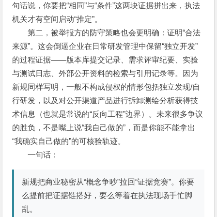
句话说，你要把“相同”与“条件”这两块证据拼出来，执法
机关才有空间启动“推定”。
第二，被举报方的防守策略也会更明确：证明“合法
来源”。这会倒逼企业在日常研发管理中保留“独立开发”
的过程证据——版本库提交记录、需求评审纪要、实验
与测试日志、外部公开资料的检索与引用记录等。因为
新规同样写明，一般不构成侵权的情形包括独立发现/自
行研发，以及对公开渠道产品进行拆卸测绘分析获得技
术信息（也就是常说的“反向工程”边界）。未来很多争议
的胜负，不是嘴上说“我自己做的”，而是你能不能拿出
“我确实自己做的”的可核验轨迹。
一句话：
新规把商业秘密从“概念争吵”拉回“证据竞赛”。你要
么提前把证据链搭好，要么等着在执法现场手忙脚
乱。