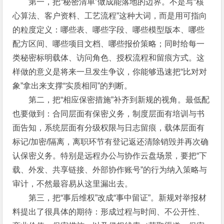
第一，把“秘密清单”做成能落地的边界。不是写“核
心算法、客户资料、工艺流程”这种大词，而是用可指向
的粒度定义：哪些表、哪些字段、哪些模型版本、哪些
配方区间、哪些项目文档、哪些报价策略；同时给每一
类秘密标明载体、访问角色、授权流程和留痕方式。这
样做的意义是将来一旦发生争议，你能够迅速把“比对对
象”拿出来支撑“实质相同”的判断。
第二，把“相应保密措施”补齐到新规的视角。最低配
也要做到：合同层面有保密义务，制度层面有培训与书
面告知，系统层面有分级权限与日志留痕，载体层面有
标记/加密/隔离，离职环节有登记返还清除销毁并再次确
认保密义务。特别是远程办公与协作云盘场景，要把“下
载、外发、共享链接、外部协作账号”的行为纳入策略与
审计，不然最容易从这里漏出去。
第三，把“事后维权”改成“事中留证”。新规对举报材
料提出了很具体的期待：形成过程与时间、不公开性、