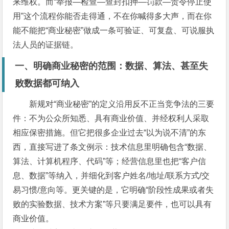
来维权。而“举报—检查—查封扣押—罚款—责令停止使
用”这个流程你能否走得通，不在你喊得多大声，而在你
能不能把“商业秘密”做成一条可验证、可复盘、可说服执
法人员的证据链。
一、明确商业秘密的范围：数据、算法、甚至失
败数据都可纳入
新规对“商业秘密”的定义沿用反不正当竞争法的三要
件：不为公众所知悉、具有商业价值、并经权利人采取
相应保密措施。但它把很多企业过去“以为说不清”的东
西，直接写进了条文例示：技术信息里明确包含“数据、
算法、计算机程序、代码”等；经营信息里也把“客户信
息、数据”等纳入，并细化到客户姓名/地址/联系方式/交
易习惯/意向等。更关键的是，它明确“阶段性成果或者失
败的实验数据、技术方案”等只要满足要件，也可以具有
商业价值。