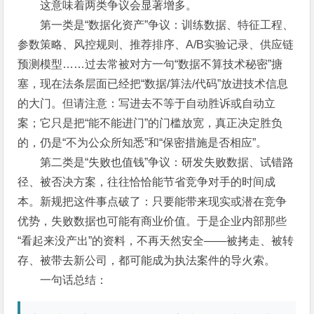
这意味着两类争议会显著增多。
第一类是“数据化资产”争议：训练数据、特征工程、
参数策略、风控规则、推荐排序、A/B实验记录、供应链
预测模型……过去常被对方一句“数据不算技术秘密”搪
塞，现在法条层面已经把“数据/算法/代码”放进技术信息
的大门。但请注意：写进去不等于自动胜诉或自动立
案；它只是把“能不能进门”的门槛放宽，真正决定胜负
的，仍是“不为公众所知悉”和“保密措施是否相应”。
第二类是“失败也值钱”争议：研发失败数据、试错路
径、被否决方案，往往恰恰能节省竞争对手的时间成
本。新规把这件事点破了：只要能带来现实或潜在竞争
优势，失败数据也可能有商业价值。于是企业内部那些
“看起来没产出”的资料，不再天然安全——被拷走、被转
存、被带去新公司，都可能成为执法案件的导火索。
一句话总结：