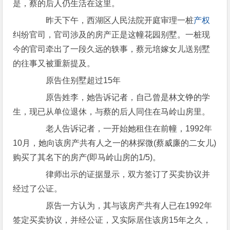
是，蔡的后人仍生活在这里。
昨天下午，西湖区人民法院开庭审理一桩
产权
纠纷官司，官司涉及的房产正是这幢花园别墅。一桩现
今的官司牵出了一段久远的轶事，蔡元培嫁女儿送别墅
的往事又被重新提及。
原告住别墅超过15年
原告姓李，她告诉记者，自己曾是林文铮的学
生，现已从单位退休，与蔡的后人同住在马岭山房里。
老人告诉记者，一开始她租住在前幢，1992年
10月，她向该房产共有人之一的林探微(蔡威廉的二女儿)
购买了其名下的房产(即马岭山房的1/5)。
律师出示的证据显示，双方签订了买卖协议并
经过了公证。
原告一方认为，其与该房产共有人已在1992年
签定买卖协议，并经公证，又实际居住该房15年之久，