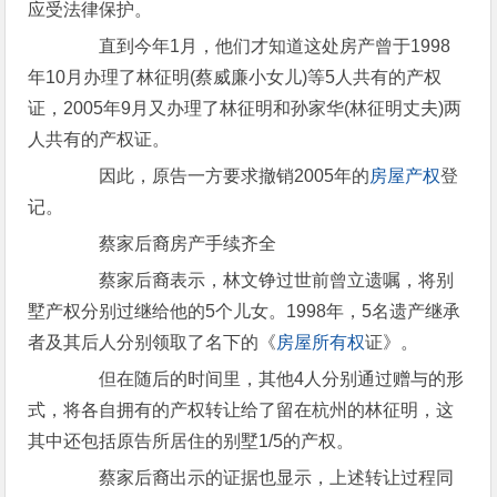
应受法律保护。
直到今年1月，他们才知道这处房产曾于1998
年10月办理了林征明(蔡威廉小女儿)等5人共有的产权
证，2005年9月又办理了林征明和孙家华(林征明丈夫)两
人共有的产权证。
因此，原告一方要求撤销2005年的
房屋产权
登
记。
蔡家后裔房产手续齐全
蔡家后裔表示，林文铮过世前曾立遗嘱，将别
墅产权分别过继给他的5个儿女。1998年，5名遗产继承
者及其后人分别领取了名下的《
房屋所有权
证》。
但在随后的时间里，其他4人分别通过赠与的形
式，将各自拥有的产权转让给了留在杭州的林征明，这
其中还包括原告所居住的别墅1/5的产权。
蔡家后裔出示的证据也显示，上述转让过程同