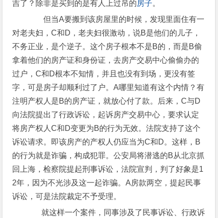
吉了？除非是买到的是有人上过吊的
房子
。
但当A要搬到该房屋里的时候，发现里面住有一
对老夫妇，C和D，老夫妇很激动，说B是他们的儿子，
不务正业，是个逆子。这个房子根本不是B的，而是B偷
拿着他们的房产证和身份证，去房产交易中心偷偷办的
过户，C和D根本不知情，并且也没有到场，更没有签
字，可是房子却顺利过了户。A哪里知道有这个内情？有
注明产权人是B的房产证，就放心付了款。后来，C与D
向法院提出了行政诉讼，起诉房产交易中心，要求认定
将房产权人C和D变更为B的行为无效。法院支持了这个
诉讼请求。即该房产的产权人仍应当为C和D。这样，B
的行为就是诈骗，构成犯罪。公安局将潜逃的B从北京抓
回上海，检察院提起刑事诉讼，法院宣判，判了好象是1
2年，因为不光涉及这一起诈骗。A房款两空，提起民事
诉讼，可是法院裁定不予受理。
就这样一个案件，同事涉及了民事诉讼、行政诉