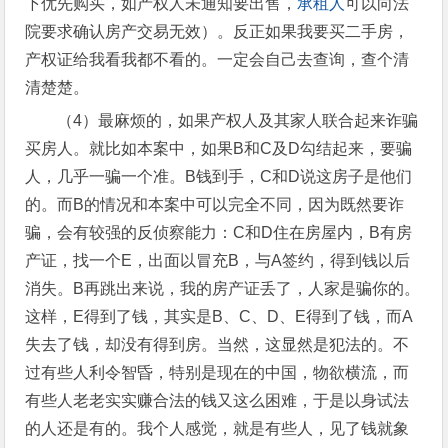
下优先购买，如产权人未通知要出售，
承租人
可以向法
院要求确认房产交易无效）。反正如果我要买二手房，
产权证给我看我都不看的。一定会自己去查询，查个清
清楚楚。
（4）最麻烦的，如果产权人及其家人联合起来诈骗
买房人。就比如本案中，如果B和C及D勾结起来，要骗
人，几乎一骗一个准。B钱到手，C和D说这房子是他们
的。而B的情况和本案中可以完全不同，因为既然要诈
骗，会有较强的反侦察能力：C和D住在房屋内，B有房
产证，找一个E，出面以冒充B，与A签约，得到钱以后
消失。B再跳出来说，我的房产证丢了，人家是骗你的。
这样，E得到了钱，其实是B、C、D、E得到了钱，而A
失去了钱，却没有得到房。当然，这显然是犯法的。不
过有些人利令智昏，特别是现在的中国，物欲横流，而
有些人老老实实赚合法的钱又这么困难，于是以身试法
的人还是有的。我个人感觉，就是有些人，见了钱就象