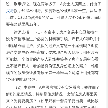
讼、刑事诉讼。现在两年多了，A女士人房两空，付出了
买房
款，却得不到房。买房款已经被B挥霍一空。从法律
上讲，C和D虽然是B的父母，可是无义务为B还债。而B
要在监狱里呆12年。
律师支招： （1）本案中，房产交易中心显然根本
没有严格审核过户必需的材料和手续。产权人C和D并未
到现场办理过户。类似的过户只有这一个案例吗？即使
房产交易中心严格审核，要求现产权人到场，那有没有
可能找一个假冒的产权人到场并签字？房产交易中心看
是不是产权人，看的是身份证及身份证上的照片，难道
现在的假身份证象造原子弹一样难吗？马路上到处都有
“办证”的电话号码。
（2）本案中，A在买房前没有实际看房，并详细了
解B的家庭情况，特别是住房情况。比如该房从哪里买
来？为何要卖房？（如果只有一套房子要出卖，就比较
令人怀疑。）但现实生活当中，卖房人好象没有义务回