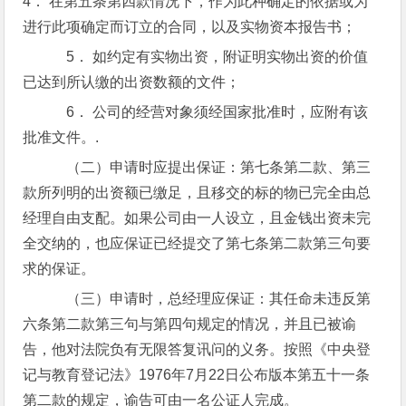
4． 在第五条第四款情况下，作为此种确定的依据或为
进行此项确定而订立的合同，以及实物资本报告书；
5． 如约定有实物出资，附证明实物出资的价值
已达到所认缴的出资数额的文件；
6． 公司的经营对象须经国家批准时，应附有该
批准文件。.
（二）申请时应提出保证：第七条第二款、第三
款所列明的出资额已缴足，且移交的标的物已完全由总
经理自由支配。如果公司由一人设立，且金钱出资未完
全交纳的，也应保证已经提交了第七条第二款第三句要
求的保证。
（三）申请时，总经理应保证：其任命未违反第
六条第二款第三句与第四句规定的情况，并且已被谕
告，他对法院负有无限答复讯问的义务。按照《中央登
记与教育登记法》1976年7月22日公布版本第五十一条
第二款的规定，谕告可由一名公证人完成。