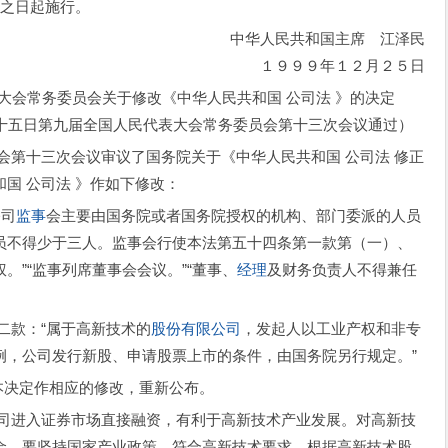
布之日起施行。
华人民共和国主席 江泽民
９９年１２月２５日
会关于修改《中华人民共和国 公司法 》的决定
届全国人民代表大会常务委员会第十三次会议通过）
十三次会议审议了国务院关于《中华人民共和国 公司法 修正
国 公司法 》作如下修改：
公司
监事
会主要由国务院或者国务院授权的机构、部门委派的人员
员不得少于三人。监事会行使本法第五十四条第一款第（一）、
。”“监事列席董事会会议。”“董事、
经理
及财务负责人不得兼任
二款：“属于高新技术的
股份有限公司
，发起人以工业产权和非专
例，公司发行新股、申请股票上市的条件，由国务院另行规定。”
决定作相应的修改，重新公布。
进入证券市场直接融资，有利于高新技术产业发展。对高新技
金，要坚持国家产业政策，符合高新技术要求。根据高新技术股