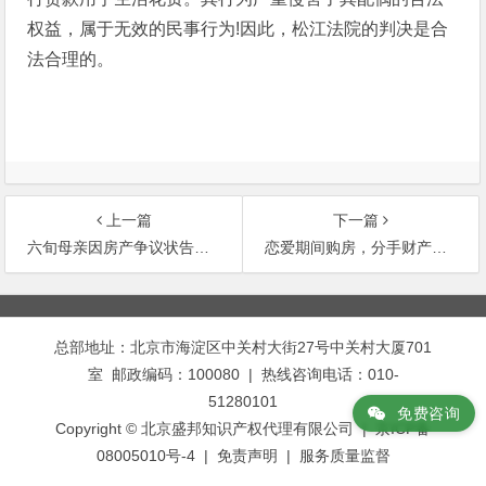
权益，属于无效的民事行为!因此，松江法院的判决是合
法合理的。
上一篇
下一篇
六旬母亲因房产争议状告儿子败诉 称遭儿子殴打
恋爱期间购房，分手财产房产如何分割？
文
章
总部地址：北京市海淀区中关村大街27号中关村大厦701
导
室 邮政编码：100080 | 热线咨询电话：010-
航
51280101
免费咨询
Copyright © 北京盛邦知识产权代理有限公司 | 京ICP备
08005010号-4 |
免责声明
|
服务质量监督