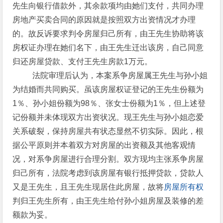
先生向银行借款外，其余款项均由她们支付，共同办理
房地产买卖合同的原因就是按照双方出资情况才办理
的。故反诉要求判令房屋归己所有，由王先生协助将该
房权证办理在她们名下，由王先生迁出该房，自己同意
归还房屋贷款、支付王先生房款1万元。
法院审理后认为，本案系争房屋属王先生与孙小姐
为结婚而共同购买。虽该房屋权证登记的王先生份额为
1％、孙小姐份额为98％、张女士份额为1％，但上述登
记份额并未体现双方出资状况。现王先生与孙小姐恋爱
关系破裂，保持房屋共有状态显然不切实际。因此，根
据公平原则并本着双方对房屋的出资额及其他客观情
况，对系争房屋进行合理分割。双方现均主张系争房屋
归己所有，法院考虑到该房屋有银行抵押贷款，贷款人
又是王先生，且王先生现居住此房屋，故将
房屋所有权
判归王先生所有，由王先生给付孙小姐房屋及装修的差
额款为妥。