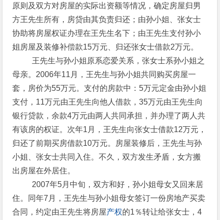
原则及双方对房屋的实际出资额等情况，确定房屋归男
方王先生所有，房贷由其负责归还；由孙小姐、张女士
协助将房屋权证办理在王先生名下；由王先生支付孙小
姐房屋及装修补偿款15万元、归还张女士借款2万元。
王先生与孙小姐原系恋爱关系，张女士系孙小姐之
母亲。2006年11月，王先生与孙小姐共同购买房屋一
套，房价为55万元。支付的房款中：5万元定金由孙小姐
支付，11万元由王先生向他人借款，35万元由王先生向
银行贷款，余款4万元由两人共同承担，并办理了两人共
有该房的权证。次年1月，王先生向张女士借款12万元，
归还了前期买房借款10万元。房屋装修后，王先生与孙
小姐、张女士共同入住。不久，双方发生矛盾，女方搬
出房屋在外居住。
2007年5月中旬，双方和好，孙小姐母女又回来居
住。同年7月，王先生与孙小姐母女签订一份房地产买卖
合同，约定由王先生将房屋
产权
的1％转让给张女士，4