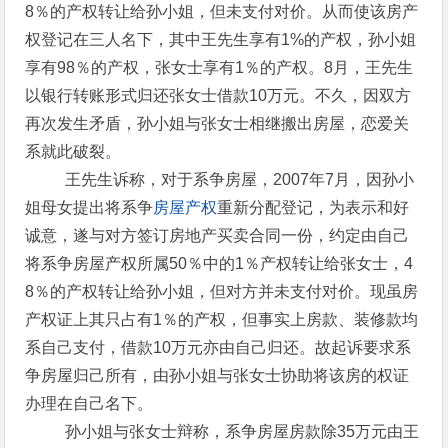
8％的产权转让给孙小姐，但未支付对价。从而使该房产
权登记在三人名下，其中王先生享有1%的产权，孙小姐
享有98％的产权，张女士享有1％的产权。8月，王先生
以银行转账形式归还张女士借款10万元。不久，因双方
再次发生矛盾，孙小姐与张女士相继搬出房屋，恋爱关
系就此破裂。
王先生诉称，对于系争房屋，2007年7月，因孙小
姐母女提出将系争
房屋产权
重新分配登记，为表示和好
诚意，遂与对方签订房地产买卖合同一份，约定由自己
将系争房屋产权所属50％中的1％产权转让给张女士，4
8％的产权转让给孙小姐，但对方并未支付对价。现虽房
产权证上其只占有1％的产权，但事实上房款、装修款均
系自己支付，借款10万元亦由自己归还。故起诉要求系
争房屋归己所有，由孙小姐与张女士协助将该房的权证
办理在自己名下。
孙小姐与张女士辩称，系争房屋房款除35万元由王