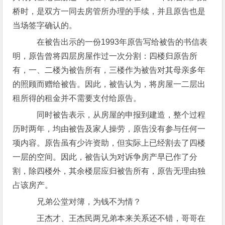
桥时，是双方一同去房管所办理的手续，并且原告也是
当场签字确认的。
在被告出示的一份1993年原告写给被告的书信表
明，原告曾将四层房屋作过一次分割：四楼归原告所
有，一、二楼为被告所有，三楼作为被告对其母亲多年
的照顾而赠给被告。因此，被告认为，将房屋一二层出
租所得的租金并不需要支付给原告。
同时被告表示，从房屋的申报到建造，整个过程
历时两年，均由被告及家人操劳，原告没有参与任何一
项内容。原告虽有少许资助，但实际上已经割去了四楼
一层的空间。因此，被告认为对诉争房产早已作了分
割，除四楼外，其余楼层应归被告所有，原告无理由独
占该房产。
兄弟公堂对簿，为钱不为情？
王杰才、王杰民两兄弟本来关系还不错，哥哥在