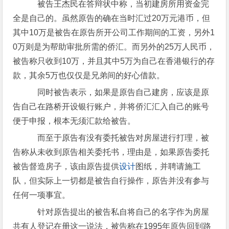
被告王杰民在答辩状中称，当初建房所用资金完
全是自己的。虽然原告的确在当时汇过20万元港币，但
其中10万是被告在原告所开公司工作期间的工资，另外1
0万则是为帮助审批所需的侨汇。而另外的25万人民币，
被告称只收到10万，并且其中5万为自己在香港银行的存
款，其余5万也仅仅是兄弟间的好心借款。
同时被告表示，如果是原告自己建房，应该是原
告自己在路桥开设银行账户，并将侨汇汇入自己的账号
便于申报，根本无须汇款给被告。
而至于原告有没有委托被告对房屋进行打理，被
告称从未收到原告相关委托书，理由是，如果原告委托
被告督造房子，该由原告提供
设计
图纸，并聘请施工
队，但实际上一切都是被告自行操作，原告并没有参与
任何一项事宜。
针对原告提出的被告私自将自己的名字作为房屋
共有人登记在册这一说法，被告称在1995年原告回到路