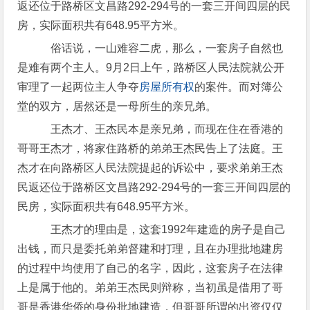
返还位于路桥区文昌路292-294号的一套三开间四层的民
房，实际面积共有648.95平方米。
俗话说，一山难容二虎，那么，一套房子自然也
是难有两个主人。9月2日上午，路桥区人民法院就公开
审理了一起两位主人争夺
房屋所有权
的案件。而对簿公
堂的双方，居然还是一母所生的亲兄弟。
王杰才、王杰民本是亲兄弟，而现在住在香港的
哥哥王杰才，将家住路桥的弟弟王杰民告上了法庭。王
杰才在向路桥区人民法院提起的诉讼中，要求弟弟王杰
民返还位于路桥区文昌路292-294号的一套三开间四层的
民房，实际面积共有648.95平方米。
王杰才的理由是，这套1992年建造的房子是自己
出钱，而只是委托弟弟督建和打理，且在办理批地建房
的过程中均使用了自己的名字，因此，这套房子在法律
上是属于他的。弟弟王杰民则辩称，当初虽是借用了哥
哥是香港华侨的身份批地建造，但哥哥所谓的出资仅仅