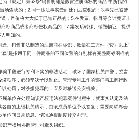
规定》第62条“销售明知是假冒注册商标的商品”中所指的
被当场查获的；2.同一违法事实受到处罚后重犯的；3.事先已被警
渠道，且价格大大低于已知正品的；5.在发票、帐目等会计凭证上
册商标商品或者商标侵权商品的；7.案发后转移、销毁物证，提供
事人明知的。
造、销售非法制造的注册商标标识，数量在二万件（套）以上”
：“套”是指用于同一件商品的不同位置的分别标有完整商标图样的
手段进行专利评奖的非法活动，破坏了国家机关声誉，损害
经济秩序，必须坚决予以制止。管理专利工作的部门与工商行政
予以处罚，对涉嫌犯罪的，应及时移送公安机关。
单位在处理知识产权违法犯罪案件过程中，就事实认定及法
其各自的上级机关请示，由该成员单位予以答复；需要向联席会
员单位间日常信息、情况通报制度转交办理。
识产权局协调管理司牵头组织。