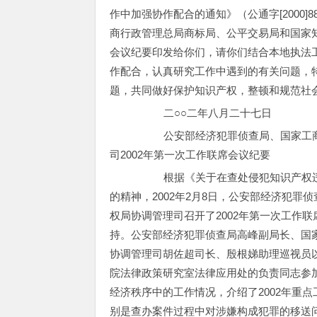
作中加强协作配合的通知》（公通字[2000]
商行政管理总局商标局、公平交易局和国家知
会议纪要印发给你们，请你们结合本地执法
作配合，认真研究工作中遇到的有关问题，
题，共同做好保护知识产权，整顿和规范社
二○○二年八月二十七日
公安部经济犯罪侦查局、国家工商行
司2002年第一次工作联席会议纪要
根据《关于在查处侵犯知识产权违法犯
的精神，2002年2月8日，公安部经济犯
权局协调管理司召开了2002年第一次工作
持。公安部经济犯罪侦查局高峰副局长、国
协调管理司胡佐超司长、殷根娣助理巡视员
院法律政策研究室法律应用处的负责同志参加
经济秩序中的工作情况，介绍了2002年重
别是查办案件过程中对涉嫌构成犯罪的移送