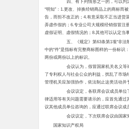
四、有下列情形之一的，可以判定为《
“明知”：1.更改、掉换经销商品上的商标而
告，而拒不改正的；4.有意采取不正当进货
弄虚作假的；6.专业公司大规模经销假冒注
虚假证明、虚假情况的；8.其他可以认定当
五、《规定》第63条第1项“非法制
中的“件”是指标有完整商标图样的一份标识
两份或两份以上的标识。
会议认为，假冒国家机关名义等诈骗
了专利权人与社会公众的利益，扰乱了市场
管理机关应加强协作，依法制止这类活动并
会议议定，各联席会议成员单位下属
律适用等有关问题需要请示的，应首先通过
议其他成员单位咨询的，应通过联席会议成
会议议定，下次联席会议由国家知
国家知识产权局