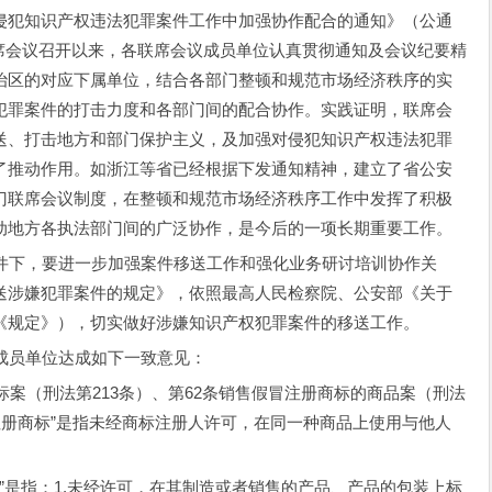
侵犯知识产权违法犯罪案件工作中加强协作配合的通知》（公通
工作联席会议召开以来，各联席会议成员单位认真贯彻通知及会议纪要精
治区的对应下属单位，结合各部门整顿和规范市场经济秩序的实
犯罪案件的打击力度和各部门间的配合协作。实践证明，联席会
送、打击地方和部门保护主义，及加强对侵犯知识产权违法犯罪
了推动作用。如浙江等省已经根据下发通知精神，建立了省公安
门联席会议制度，在整顿和规范市场经济秩序工作中发挥了积极
动地方各执法部门间的广泛协作，是今后的一项长期重要工作。
，要进一步加强案件移送工作和强化业务研讨培训协作关
送涉嫌犯罪案件的规定》，依照最高人民检察院、公安部《关于
《规定》），切实做好涉嫌知识产权犯罪案件的移送工作。
员单位达成如下一致意见：
（刑法第213条）、第62条销售假冒注册商标的商品案（刑法
冒注册商标”是指未经商标注册人许可，在同一种商品上使用与他人
是指：1.未经许可，在其制造或者销售的产品、产品的包装上标