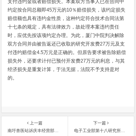
支付违约金或者赔偿损失。本案双方当事人已在合同中
约定按合同总额即45万元的10％赔偿损失，该约定损失
赔偿额也具有违约金性质，这种约定符合技术合同法第
十七条的规定，具有法律效力，故处理本案违约责任
时，应优先按该项约定办理。为此，厦门中院判决解除
双方合同并由被告返还已收取的研究开发费27万元及支
付违约赔偿金4.5万元是正确的。但原告要求被告除赔偿
损失外，还要求计付已预付开发费27万元的利息，与其
经济损失是重复计算，于法无据，法院不予支持是对
的。
上一篇
下一篇
南圩兽医站诉庆丰经营部等假冒其名义张贴与其价格不符的价格广告不正当竞争侵权案
电子工业部第十八研究所诉孙洗尘等以利诱手段获取其商业秘密使用不正当竞争侵权案