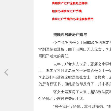
离婚
房产过户流程是怎样的
如何办理房屋过户手续
房屋过户手续的办理流程和费
用
照顾邻居获房产赠与
今年41岁的张女士同60多岁的李老汉
常到医院做透析，由于老两口无儿无女，李
照顾郑老太的责任。
去年，郑老太去世后，悲痛之余李老
工，李老汉将河北老家的平房借给张女士一
李老汉打电话答应赠送给张女士一套楼房，
的所有权证书，但此后他却反悔了，并未将
张女士索要房子未果，起诉到法院称
付给她并办理过户登记手续。
“房子我还没给她，就可以撤销。”李