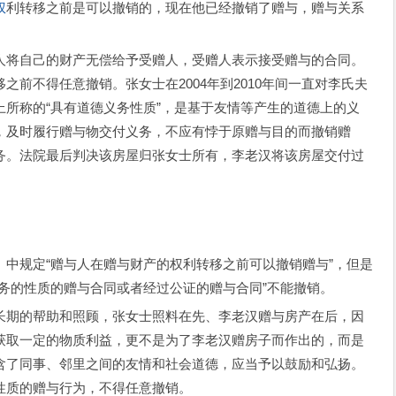
权
利转移之前是可以撤销的，现在他已经撤销了赠与，赠与关系
将自己的财产无偿给予受赠人，受赠人表示接受赠与的合同。
前不得任意撤销。张女士在2004年到2010年间一直对李氏夫
所称的“具有道德义务性质”，是基于友情等产生的道德上的义
，及时履行赠与物交付义务，不应有悖于原赠与目的而撤销赠
务。法院最后判决该房屋归张女士所有，李老汉将该房屋交付过
规定“赠与人在赠与财产的权利转移之前可以撤销赠与”，但是
务的性质的赠与合同或者经过公证的赠与合同”不能撤销。
期的帮助和照顾，张女士照料在先、李老汉赠与房产在后，因
获取一定的物质利益，更不是为了李老汉赠房子而作出的，而是
含了同事、邻里之间的友情和社会道德，应当予以鼓励和弘扬。
性质的赠与行为，不得任意撤销。