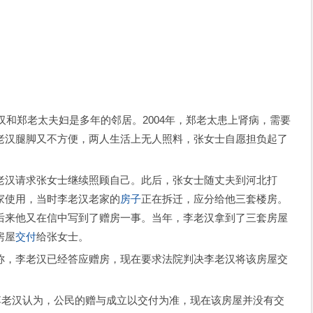
和郑老太夫妇是多年的邻居。2004年，郑老太患上肾病，需要
老汉腿脚又不方便，两人生活上无人照料，张女士自愿担负起了
汉请求张女士继续照顾自己。此后，张女士随丈夫到河北打
家使用，当时李老汉老家的
房子
正在拆迁，应分给他三套楼房。
后来他又在信中写到了赠房一事。当年，李老汉拿到了三套房屋
房屋
交付
给张女士。
，李老汉已经答应赠房，现在要求法院判决李老汉将该房屋交
老汉认为，公民的赠与成立以交付为准，现在该房屋并没有交