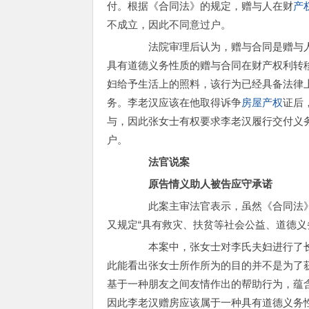
付。根据《合同法》的规定，赠与人在财
产
不成立，因此不同意过户。
法院审理后认为，赠与合同是赠与人
具有道德义务性质的赠与合同在财产权利转移之
妇给予生活上的照料，该行为已经具备法律上
务。李老汉应该在他取得诉争
房屋产权
证后
与，因此张女士有权要求李老汉履行交付义
户。
法官说案
原告情义助人被告应守承诺
此案主审法官表示，虽然《合同法》中
又规定“具有救灾、扶贫等社会公益、道德义
本案中，张女士对李氏夫妇进行了长
此能看出张女士所作所为的目的并不是为了
基于一种朋友之间友情作出的帮助行为，蕴
因此李老汉赠房应该属于一种具有道德义务