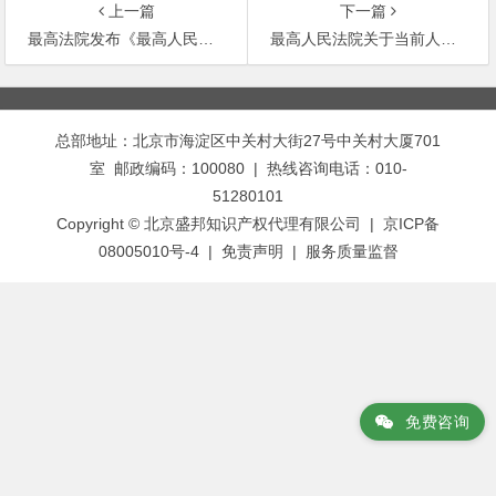
上一篇
下一篇
最高法院发布《最高人民法院关于破产企业国有划拨土地使用权应否列入破产财产等问题的批复》
最高人民法院关于当前人民法院审理企业破产案件应当注意的几个问题的通知
文
章
总部地址：北京市海淀区中关村大街27号中关村大厦701
导
室 邮政编码：100080 | 热线咨询电话：010-
航
51280101
Copyright © 北京盛邦知识产权代理有限公司 | 京ICP备
08005010号-4 |
免责声明
|
服务质量监督
免费咨询