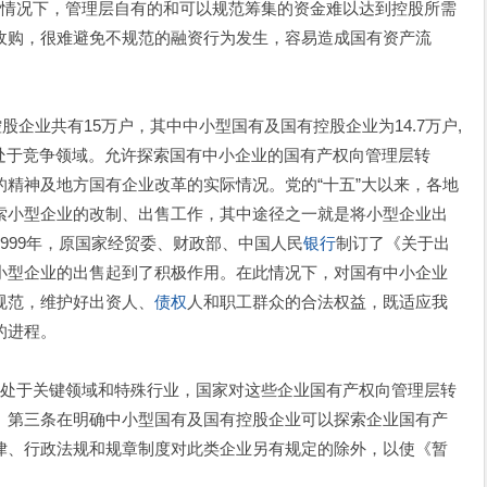
情况下，管理层自有的和可以规范筹集的资金难以达到控股所需
收购，很难避免不规范的融资行为发生，容易造成国有资产流
股企业共有15万户，其中中小型国有及国有控股企业为14.7万户,
数处于竞争领域。允许探索国有中小企业的国有产权向管理层转
精神及地方国有企业改革的实际情况。党的“十五”大以来，各地
索小型企业的改制、出售工作，其中途径之一就是将小型企业出
999年，原国家经贸委、财政部、中国人民
银行
制订了《关于出
小型企业的出售起到了积极作用。在此情况下，对国有中小企业
规范，维护好出资人、
债权
人和职工群众的合法权益，既适应我
的进程。
处于关键领域和特殊行业，国家对这些企业国有产权向管理层转
》第三条在明确中小型国有及国有控股企业可以探索企业国有产
律、行政法规和规章制度对此类企业另有规定的除外，以使《暂