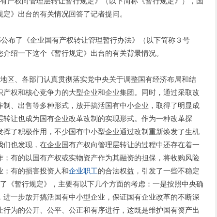
国有产权向管理层转让暂行规定》（以下简称《暂行规定》），国
规定》出台的有关情况回答了记者提问。
部公布了《企业国有产权转让管理暂行办法》（以下简称３号
您介绍一下这个《暂行规定》出台的有关背景情况。
地区、各部门认真贯彻落实党中央关于调整国有经济布局和结
识产权和核心竞争力的大型企业和企业集团。同时，通过采取改
作制、出售等多种形式，放开搞活国有中小企业，取得了明显成
层转让也成为国有企业改革改制的实现形式。作为一种改革探
发挥了积极作用，不少国有中小型企业通过改制重新焕发了生机
我们也发现，在企业国有产权向管理层转让的过程中还存在着一
作；有的以国有产权或实物资产作为其融资的担保，将收购风险
业；有的损害投资人和
企业职工
的合法权益，引发了一些不稳定
定了《暂行规定》，主要有以下几个方面的考虑：一是按照中央确
，进一步放开搞活国有中小型企业，保证国有企业改革的不断深
让行为的公开、公平、公正和有序进行，这既是维护国有资产出