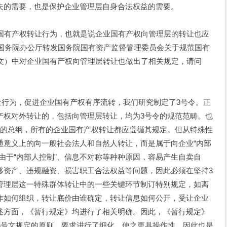
失的需要，也是保护企业管理层自身合法权益的需要。
国有产权转让行为，也就是说企业国有产权向管理层的转让也应
《国务院办公厅转发国务院国有资产监督管理委员会关于规范国有
号文）中对企业国有产权向管理层转让也做出了相关规定，请问
？
转让行为，促进企业国有产权有序流转，我们研究制定了3号令。正
产权对外转让的，包括向管理层转让，均为3号令的规范范畴。也
管的总纲，所有的企业国有产权转让都应遵循其规定。但从特殊性
通意义上的向一般社会法人和自然人转让，而是属于向企业“内部
由于“内部人控制”、信息不对称等种种原因，容易产生自卖自
移资产、违规融资、损害职工合法权益等问题，因此必须在坚持3
管理层这一特殊群体转让中的一些关键环节制订特别规定，如离
作如何组织，转让底价由谁确定，转让信息如何公开，受让企业
述方面，《暂行规定》均进行了相关明确。因此，《暂行规定》
6号文规定的原则、要求进行了细化，使之更具操作性，因此也是