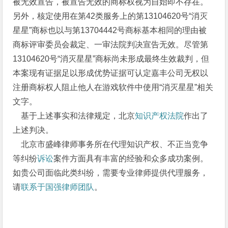
被无效宣告，被宣告无效的商标权视为自始即不存在。
另外，核定使用在第42类服务上的第13104620号“消灭
星星”商标也以与第13704442号商标基本相同的理由被
商标评审委员会裁定、一审法院判决宣告无效。尽管第
13104620号“消灭星星”商标尚未形成最终生效裁判，但
本案现有证据足以形成优势证据可认定嘉丰公司无权以
注册商标权人阻止他人在游戏软件中使用“消灭星星”相关
文字。
基于上述事实和法律规定，北京
知识产权法院
作出了
上述判决。
北京市盛峰律师事务所在代理知识产权、不正当竞争
等纠纷
诉讼
案件方面具有丰富的经验和众多成功案例。
如贵公司面临此类纠纷，需要专业律师提供代理服务，
请
联系于国强律师团队
。