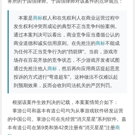
务所的于国强律师。于国强律师对该案件的点评观点：
本案是
商标
权人和在先权利人在商业运营过程中
发生权利冲突而成讼的典型不正当竞争纠纷案例。
通过本案判决可以看出，商业竞争应当遵循公认的
商业道德和诚实信用原则。在先抢注的
商标
不能成
为任何不正当竞争行为的“挡箭牌”。当前，游戏市
场存在百花齐放的竞争状态，不少游戏开发者试图
通过先抢注他人
商标
，然后再向应用商店提起恶意
投诉的方式进行“弯道超车”。这种做法不仅难以起
到预期效果，反而会收到司法机关的严厉判罚。
根据该案件生效判决的记载，本案案情简介如下：
掌游公司和嘉丰有道公司均为从事游戏软件研发运营
的中国公司。掌游公司在先经营“消灭星星”系列软件。嘉
丰有道公司在第9类和第42类注册有“消灭星星”注册
商