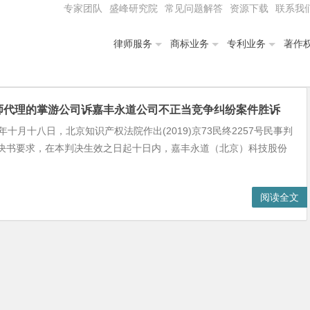
专家团队
盛峰研究院
常见问题解答
资源下载
联系我
律师服务
商标业务
专利业务
著作
师代理的掌游公司诉嘉丰永道公司不正当竞争纠纷案件胜诉
月十八日，北京知识产权法院作出(2019)京73民终2257号民事判
决书要求，在本判决生效之日起十日内，嘉丰永道（北京）科技股份
阅读全文