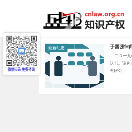
于国强律
最新动态
二Ｏ一九年十
决书。该判
有限公...