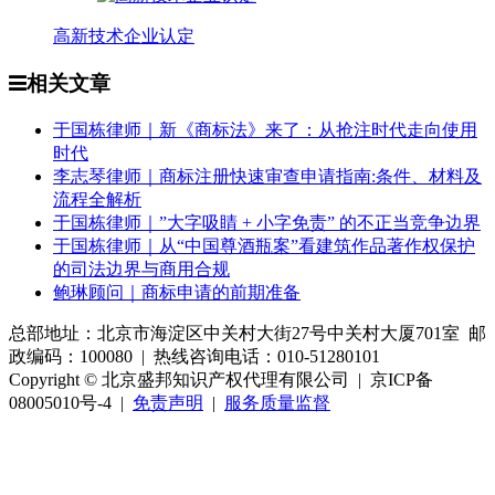
产
高新技术企业认定
相关文章
于国栋律师｜新《商标法》来了：从抢注时代走向使用
时代
李志琴律师｜商标注册快速审查申请指南:条件、材料及
流程全解析
于国栋律师｜”大字吸睛 + 小字免责” 的不正当竞争边界
于国栋律师｜从“中国尊酒瓶案”看建筑作品著作权保护
的司法边界与商用合规
鲍琳顾问｜商标申请的前期准备
总部地址：北京市海淀区中关村大街27号中关村大厦701室 邮
政编码：100080 | 热线咨询电话：010-51280101
Copyright © 北京盛邦知识产权代理有限公司 | 京ICP备
08005010号-4 |
免责声明
|
服务质量监督