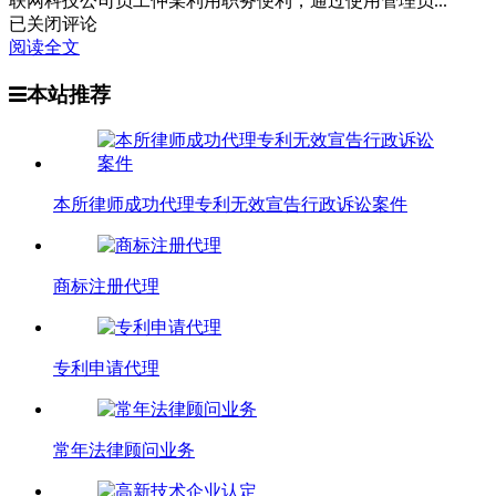
联网科技公司员工仲某利用职务便利，通过使用管理员...
近
已关闭评论
期
阅读全文
司
本站推荐
法
实
践
表
明，
本所律师成功代理专利无效宣告行政诉讼案件
加
密
货
币
商标注册代理
并
非
法
专利申请代理
律
上
承
认
常年法律顾问业务
的
财