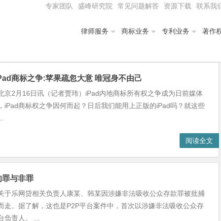
专家团队
盛峰研究院
常见问题解答
资源下载
联系我
律师服务
商标业务
专利业务
著作
Pad商标之争:苹果疏忽大意 唯冠身不由己
北京2月16日讯（记者贾玮）iPad内地商标所有权之争成为日前媒体
，iPad商标权之争因何而起？日后我们能用上正版的iPad吗？就这些
.
阅读全文
的罪与非罪
关于乐网贷相关负责人康某、韩某因涉嫌非法吸收公众存款罪被批捕
而走。据了解，这也是P2P平台案件中，首次以涉嫌非法吸收公众存
负责人。 ...