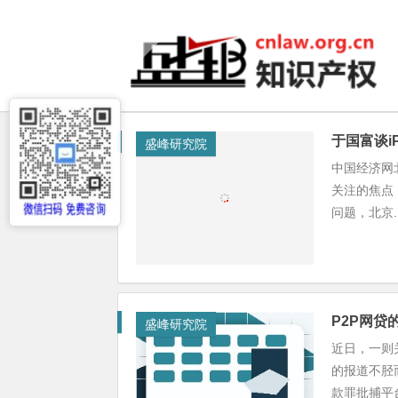
于国富谈i
盛峰研究院
中国经济网
关注的焦点
问题，北京..
P2P网贷
盛峰研究院
近日，一则
的报道不胫
款罪批捕平台