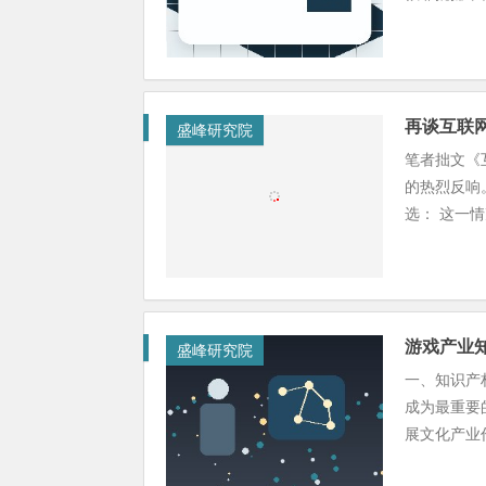
再谈互联
盛峰研究院
笔者拙文《
的热烈反响
选： 这一情
游戏产业
盛峰研究院
一、知识产
成为最重要
展文化产业作