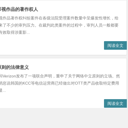
影视作品的著作权人
视作品著作权纠纷案件在各级法院受理案件数量中呈爆发性增长，给
来了不少的审判压力。在裁判此类案件的过程中，审判人员一般都要
效取得涉案影...
阅读全文
原则的法律意义
和Verizon发布了一项联合声明，重申了关于网络中立原则的立场。然
消息说韩国的KCC等电信运营商已经做出对OTT类产品收取特定费用
..
阅读全文
开始施行的新法律法规整理汇编