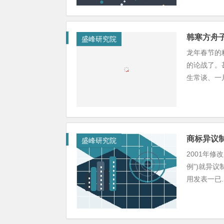
韩寒方舟
盛峰研究院
龙年春节的
的论战了。
生常谈、一片
商标异议
盛峰研究院
2001年修
例”)就异
用发表一已..