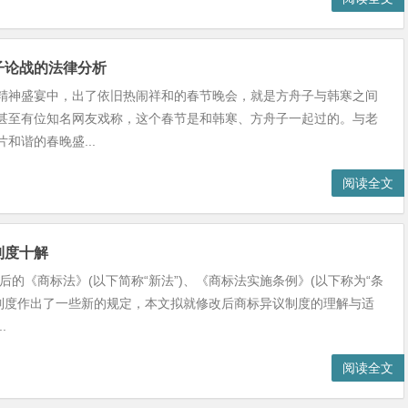
子论战的法律分析
精神盛宴中，出了依旧热闹祥和的春节晚会，就是方舟子与韩寒之间
甚至有位知名网友戏称，这个春节是和韩寒、方舟子一起过的。与老
和谐的春晚盛...
阅读全文
制度十解
改后的《商标法》(以下简称“新法”)、《商标法实施条例》(以下称为“条
议制度作出了一些新的规定，本文拟就修改后商标异议制度的理解与适
.
阅读全文