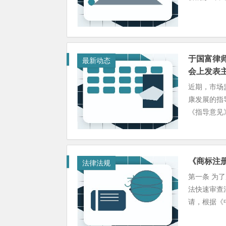
于国富律
最新动态
会上发表
近期，市场
康发展的指
《指导意见》
《商标注册
法律法规
第一条 为
法快速审查
请，根据《中