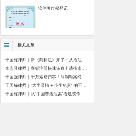
软件著作权登记
相关文章
于国栋律师｜新《商标法》来了：从抢注时代走向使用时代
李志琴律师｜商标注册快速审查申请指南:条件、材料及流程全解析
于国强律师｜千万索赔归零！洞洞鞋案终审落槌：品牌名气不能独占产品外观
于国栋律师｜”大字吸睛 + 小字免责” 的不正当竞争边界
于国栋律师｜从“中国尊酒瓶案”看建筑作品著作权保护的司法边界与商用合规