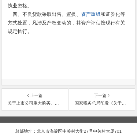
执业资格。
四、不良贷款采取出售、置换、
资产重组
和证券化等
方式处置，凡涉及产权变动的，其资产评估按现行有关
规定执行。
上一篇
下一篇
关于上市公司重大购买、出售、置换资产若干问题的通知
国家税务总局印发《关于外商投资企业合并、分立、股权重组、资产转让等重组业务所得税处理的暂行规定》的通
文
章
总部地址：北京市海淀区中关村大街27号中关村大厦701
导