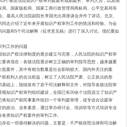
和3个基层法院知识产权审判庭庭长或副庭长、审判人员，以及国
权局、国家版权局、国家工商行政管理局商标局、公平交易局等
谈会。最高人民法院副院长李国光出席座谈会并作了讲话。北京、
的同志介绍了近年来开展知识产权审判工作的情况和经验。与会
的问题和5个司法解释（征求意见稿）进行了深入讨论。现纪要如
判工作的问题
知识产权法律制度的逐步建立与完善，人民法院的知识产权审
主要表现在：各级法院逐步树立正确的审判指导思想，越来越重
大批案件，其中有相当数量是社会影响较大、国内外关注的案
产权权利人的合法权益，树立了人民法院严肃、公正执法的形
的基础上，陆续发布了若干司法解释和文件，对指导各级法院审
重视知识产权审判组织建设，全国已有20余个法院设立了知识产
已将知识产权民事案件统归一个审判庭审理，或专设合议庭审
官的政治、业务素质，通过举办研讨会、培训班等方式培训专业
任各类知识产权案件的审判工作。
存在一些亟待解决的问题，主要是：不严格按照法律和司法解