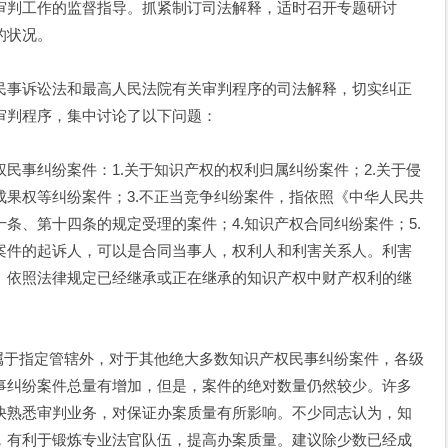
判工作的监督指导。抓紧制订司法解释，适时召开专题研讨
的状况。
事诉讼法和最高人民法院有关审判程序的司法解释，切实纠正
审判程序，集中讨论了以下问题：
事纠纷案件：1.关于知识产权的权利归属纠纷案件；2.关于侵
成果权等纠纷案件；3.不正当竞争纠纷案件，指依照《中华人民共
条、第十四条的规定受理的案件；4.知识产权合同纠纷案件；5.
案件的起诉人，可以是合同当事人，权利人和利害关系人。利害
、依照法律规定已经继承或正在继承的知识产权中财产权利的继
于指定管辖外，对于其他绝大多数知识产权民事纠纷案件，各级
事纠纷案件总量有增加，但是，案件的绝对数量仍然较少。许多
快熟悉审判业务，对保证办案质量有所影响。不少同志认为，知
，有利于锻炼专业法官队伍，提高办案质量。建议除少数已经成