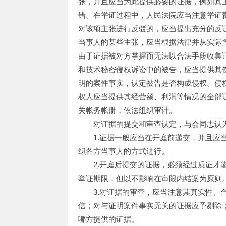
张，并且应当为此提供必要的证据，例如其
错。在举证过程中，人民法院应当注意举证
对该项主张进行反驳的，应当提出充分的反
当事人的某些主张，应当根据法律并从实际情
由于证据被对方掌握而无法以合法手段收集
和技术秘密侵权诉讼中的被告，应当提供其
明的案件事实，认定被告是否构成侵权。侵
权人应当提供其经营额、利润等情况的全部
关帐务帐册，依法组织审计。
对证据的提交和审查认定，与会同志认为
1.证据一般应当在开庭前递交，并且应当
织各方当事人的方式进行。
2.开庭后提交的证据，必须经过质证才能
举证期限，但以不影响在审限内结案为原则
3.对证据的审查，应当注意其真实性、合
信；对与证明案件事实无关的证据应予剔除
哪方提供的证据。