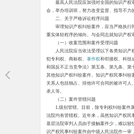
最高人民法院应加强对全国的知识产权审
会，举办培训班，努力改变监督、指导不力
二、关于严格诉讼程序问题
审理知识产权纠纷案件，应当严格执行民
重实体轻程序的倾向。与会同志就知识产权
（一）收案范围和案件受理问题
人民法院应当依法受理以下各类知识产权民
犯专利权、商标权、
著作权
和邻接权、科技
和国反不正当竞争法》第五条、第九条、第十
其他知识产权纠纷案件。知识产权民事纠纷
关系人包括独占、排他许可合同的被许可人
承人等。
（二）案件管辖问题
1.级别管辖。目前，除专利权纠纷案件属
法院均有管辖权。近年来，虽然知识产权民
基层法院审判人员由于接触案件少，难以较
识产权民事纠纷案件由中级人民法院作一审