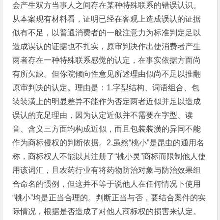
会产生双方当事人之间存在某种特殊联系的错误认识。
从本案现有材料看，证明已经在客观上造成误认的证据
似有不足，以普通消费者的一般注意力为标准判定足以
造成误认的证据也不扎实，原审判决作出使消费者产生
两者存在一种特殊联系感觉的认定，在事实依据方面尚
有所欠缺。但你院倾向性意见所述理由似尚不足以推翻
原审判决的认定。理由是：1.字型结构、词语组合、包
装装潢上的明显差异不能作为否定两者近似并足以造成
误认的充足理由，因为认定近似并不需要在字型、读
音、含义三方面均构成近似，而且包装装潢的异同不能
作为商标侵权的判断依据。2.虽然“桃小”是昆虫的通用名
称，商标权人不能以其注册了“桃小灵”商标而限制他人使
用该词汇，且农药行业有将药物防治对象与防治效果组
合命名的惯例，但这并不等于说他人在任何情况下使用
“桃小”均是正当合理的。判断正当与否，要结合案件的实
际情况，根据是否造成了对他人商标权的损害来认定。