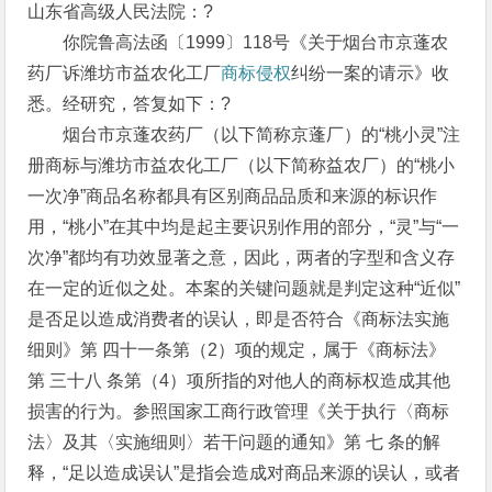
山东省高级人民法院：?
你院鲁高法函〔1999〕118号《关于烟台市京蓬农
药厂诉潍坊市益农化工厂
商标侵权
纠纷一案的请示》收
悉。经研究，答复如下：?
烟台市京蓬农药厂（以下简称京蓬厂）的“桃小灵”注
册商标与潍坊市益农化工厂（以下简称益农厂）的“桃小
一次净”商品名称都具有区别商品品质和来源的标识作
用，“桃小”在其中均是起主要识别作用的部分，“灵”与“一
次净”都均有功效显著之意，因此，两者的字型和含义存
在一定的近似之处。本案的关键问题就是判定这种“近似”
是否足以造成消费者的误认，即是否符合《商标法实施
细则》第 四十一条第（2）项的规定，属于《商标法》
第 三十八 条第（4）项所指的对他人的商标权造成其他
损害的行为。参照国家工商行政管理《关于执行〈商标
法〉及其〈实施细则〉若干问题的通知》第 七 条的解
释，“足以造成误认”是指会造成对商品来源的误认，或者