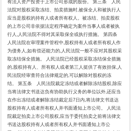
有法人资产投资于上市公司形成的股份。
第三条 人民
法院对股权采取冻结、拍卖措施时,被保全人和被执行人
应当是股权的持有人或者所有权人。被冻结、拍卖股权
的上市公司非依据法定程序确定为案件当事人或者被执
行人,人民法院不得对其采取保全或执行措施。
第四条
人民法院在审理案件管程中,股权持有人或者所有权人作
为债务人,如有偿还能力的,人民法院一般不应对其股权采
取冻结保全措施。
人民法院已经股权采取冻结保全措施
的,股权持有人、所有权人或者第三人挺供了有效担保,人
民法院经审查符合法律规定的,可以解除对股权的冻
结。
第五条 人民法院裁定冻结或者解除冻结股权,除应
当将法律文书送达负有协助执行义务的单位以外,还应当
在作出冻结或者解除冻结裁定后7日内,将法律文书送达
股权持有人或者所有权人并书面通知上市公司。
人民法
院裁定拍卖上市公司股权,应当于委托拍卖之前将法律文
书送达股权持有人或者所有权人并书面通知上市公