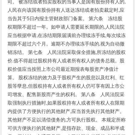
司。
被冻结或者拍卖股权的当事人是国有股份持有人的,
人民在向该国有股份持有人送达冻结或者拍卖裁定时,应
当告其于5日内报主管财政部门备案。
第六条 冻结股
权期限不超过一年。如申请人需要延长期限的,人民法院
应当根据申请,在冻结期限届满前办理续冻手续,每次续冻
期限不超过六个月。逾期不办理续冻手续的,视为自动撤
销冻结。
第七条 人民法院采取保全措施,所冻结的股权
价.值不得超过股权持有人或者所有权人的债务总额。股
权价值应当按照上市公司最近期报表每股资产净值计
算。
股权冻结的效力及于股权产生的股息以及红利、红
股等孽息,但股权持有人或者所有权人仍可享有因上市公
司增发、配售新股而产生的权利。
第八条 人民法院采
取强制执行措施时,如果股权持有人或者所有权人在限期
内提供了方便执行的其他财产,应当首先执行其他财产。
其他财产不足以清偿债务的,方可执行股权。
本规定所称
可供方便执行的其他财产,是指存款、现金、成品和半成