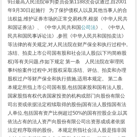
9日
最高入民法院审判委员会第1188次会议通过,自
2001
年9月30日
起施行
为了保护债权人以及其他当事人的合
法权益,维护证券市场的正常交易秩序,根据《中华人民共
和国证券法》、《中华人民共和国
公司法
》、《中华人
民共和国民事诉讼法》,参照《中华人民共和国拍卖法》
等法律的有关规定,对人民法院在财产保全和执行过程中,
冻结、拍卖上市公司国有股和社会法人股(以下均简称股
权)等有关问题,作如下规定
第一条 人民法院在审理民
事纠纷案件过程中,对股权采取冻结、评估、拍卖和办理
股权过户等财产保全和执行措施,适用本规定。
第二条
本规定所指上市公司国有股,包括国家股和国有法人股。
国家股指有权代表国家投资的机构或部门向股份有限公
司出资或依据法定程续取得的股份j国有法人股指国有法
人单位,包括国有资产比例超过50%的国有控股企业,以其
依法占有的法人资产向股份有限公司出资形成或者依据
法定程序取得的股份。
本规定所指社会法人股是指非国