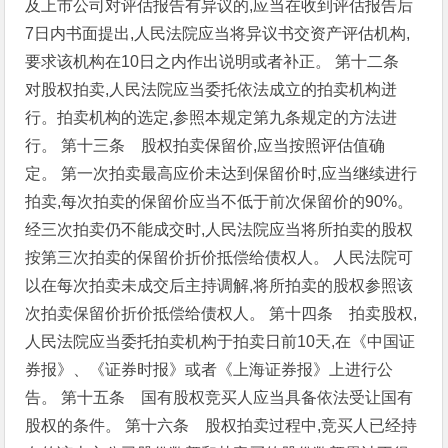
及上市公司对评估报告有异议的,应当在收到评估报告后
7日内书面提出,人民法院应当将异议书交资产评估机构,
要求该机构在10日之内作出说明或者补正。
第十二条
对股权拍卖,人民法院应当委托依法成立的拍卖机构迸
行。拍卖机构的选定,参照本规定第九条规定的方法进
行。
第十三条 股权拍卖保留价,应当按照评估值确
定。
第一次拍卖最高应价未达到保留价时,应当继续进行
拍卖,每次拍卖的保留价应当不低于前次保留价的90%。
经三次拍卖仍不能成交时,人民法院应当将所拍卖的股权
按第三次拍卖的保留价折价抵偿给债权人。
人民法院可
以在每次拍卖未成交后主持调解,将所拍卖的股权参照该
次拍卖保留价折价抵偿给债权人。
第十四条 拍卖股权,
人民法院应当委托拍卖机构于拍卖日前10天,在《中国证
券报》、《证券时报》或者《上海证券报》上进行公
告。
第十五条 国有股权竞买人应当具备依法受让国有
股权的条件。
第十六条 股权拍卖过程中,竞买人已经持