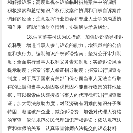
和解撤诉率；高度重视在诉前临时措施案件中的调解；
积极探索和总结知识产权行政案件协调和刑事自诉案件
调解的经验；注意发挥行业协会和专业人士等的沟通协
商作用，帮助消除对立情绪，协调解决矛盾纠纷。
18.认真落实司法为民措施。加强诉讼指导和诉
讼释明，增进当事人参与诉讼的能力，增强裁判的公信
度和执行力。编制知识产权诉讼指南；坚持公开审判制
度；全面实行当事人权利义务告知制度；实施诉讼风险
提示制度；探索当事人举证指导制度；探索试行调查令
制度，对于属于国家有关部门保存而当事人无法自行取
得的证据和当事人确因客观原因不能自行收集的其他证
据，可以探索由法院授权当事人的代理律师进行调查取
证；加大司法救助力度，对经济确有困难的知识分子和
特困、濒临破产企业，减免诉讼费；加强对代理人资格
的审查，依法规范公民代理知识产权诉讼；依法规范法
官和律师的关系，认真审查律师依法提交的诉讼材料，