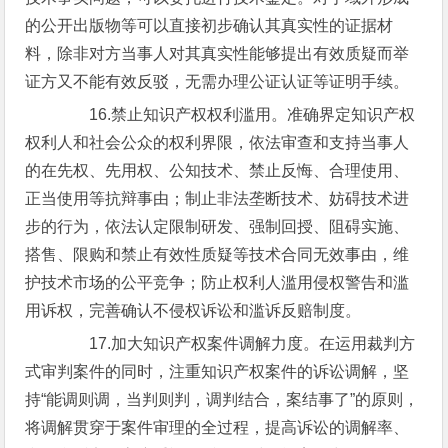
的公开出版物等可以直接初步确认其真实性的证据材
料，除非对方当事人对其真实性能够提出有效质疑而举
证方又不能有效反驳，无需办理公证认证等证明手续。
16.禁止知识产权权利滥用。准确界定知识产权
权利人和社会公众的权利界限，依法审查和支持当事人
的在先权、先用权、公知技术、禁止反悔、合理使用、
正当使用等抗辩事由；制止非法垄断技术、妨碍技术进
步的行为，依法认定限制研发、强制回授、阻碍实施、
搭售、限购和禁止有效性质疑等技术合同无效事由，维
护技术市场的公平竞争；防止权利人滥用侵权警告和滥
用诉权，完善确认不侵权诉讼和滥诉反赔制度。
17.加大知识产权案件调解力度。在运用裁判方
式审判案件的同时，注重知识产权案件的诉讼调解，坚
持“能调则调，当判则判，调判结合，案结事了”的原则，
将调解贯穿于案件审理的全过程，提高诉讼的调解率、