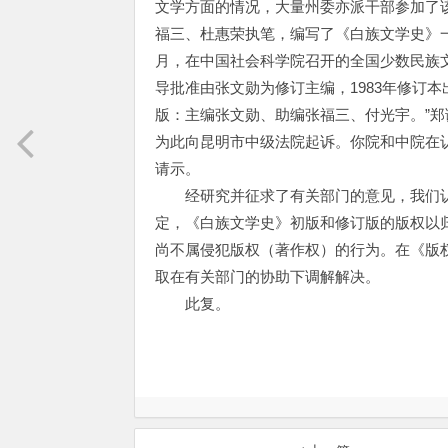
文学方面的情况，大量州委亦派干部参加了
福三、杜惠荣执笔，编写了《白族文学史》一书
月，在中国社会科学院召开的全国少数民族
导批准由张文勋为修订主编，1983年修订
版：主编张文勋、助编张福三、付光宇。”
为此向昆明市中级法院起诉。你院和中院在
请示。
经研究并征求了有关部门的意见，我们认
定，《白族文学史》初版和修订版的版权以
尚不属侵犯版权（著作权）的行为。在《版
取在有关部门的协助下调解解决。
此复。