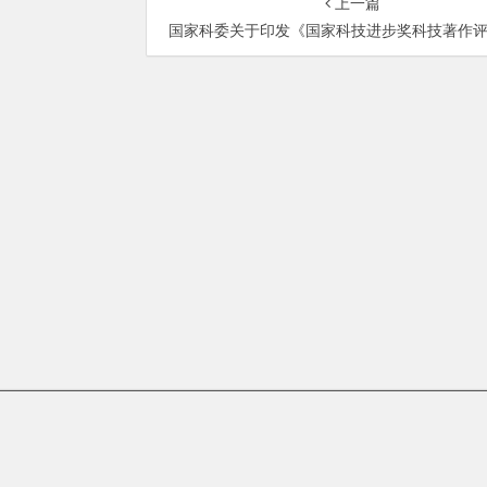
上一篇
国家科委关于印发《国家科技进步奖科技著作评审工作暂行规定》
总部地址：北京市海淀区
Copyrigh