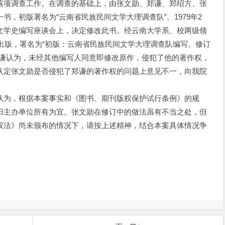
该项调查工作。在调查的基础上，由张文勋、郑谦、郑绍方、张
，初版署名为“云南省民族民间文学大理调查队”。1979年2
文学史编写座谈会上，决定修改此书。经云南大学系、校两级领
本出版，署名为“初版：云南省民族民间文学大理调查队编写。修订
郑谦认为，未经其他编写人同意即修改原作，侵犯了他的著作权，
认定张文勋是否侵犯了郑谦的著作权的问题上意见不一，向我院
为，根据本案事实和《图书、期刊版权保护试行条例》的规
归主办单位所有为宜。张文勋在修订中的做法虽有不当之处，但
权法》尚未颁布的情况下，请按上述精神，结合本案具体情况争