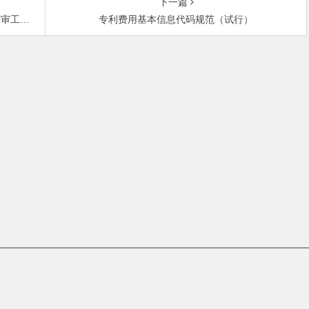
下一篇
的通知
专利费用基本信息代码规范（试行）
中关村大街27号中关村大厦701室 邮政编码：100080 | 热线咨询电话：
t © 北京盛邦知识产权代理有限公司 | 京ICP备08005010号-4 |
免责声明