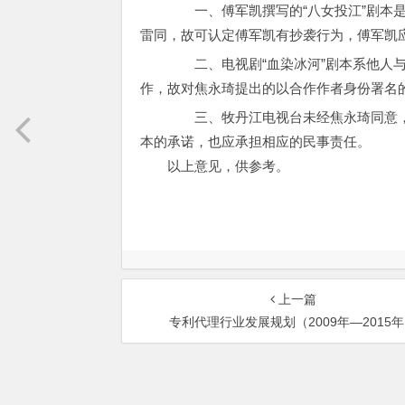
一、傅军凯撰写的“八女投江”剧本是
雷同，故可认定傅军凯有抄袭行为，傅军凯
二、电视剧“血染冰河”剧本系他人与
作，故对焦永琦提出的以合作作者身份署名
三、牧丹江电视台未经焦永琦同意，
本的承诺，也应承担相应的民事责任。
以上意见，供参考。
上一篇
专利代理行业发展规划（2009年—2015