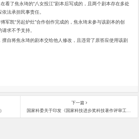
在看了焦永琦的“八女投江”剧本后写成的，且两个剧本存在多处
应依法承担民事责任。
傅军凯“另起炉灶”合作创作完成的，焦永琦未参与该剧本的创
的请求不予支持。
擅自将焦永琦的剧本交给他人修改，且违背了原答应使用该剧
下一篇
年）
国家科委关于印发《国家科技进步奖科技著作评审工作暂行规定》的通知