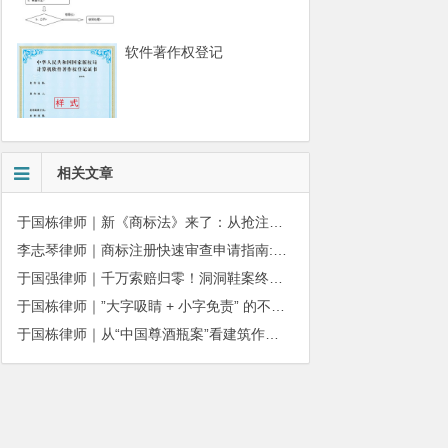
软件著作权登记
相关文章
于国栋律师｜新《商标法》来了：从抢注时代走向使用时代
李志琴律师｜商标注册快速审查申请指南:条件、材料及流程全解析
于国强律师｜千万索赔归零！洞洞鞋案终审落槌：品牌名气不能独占产品外观
于国栋律师｜”大字吸睛 + 小字免责” 的不正当竞争边界
于国栋律师｜从“中国尊酒瓶案”看建筑作品著作权保护的司法边界与商用合规