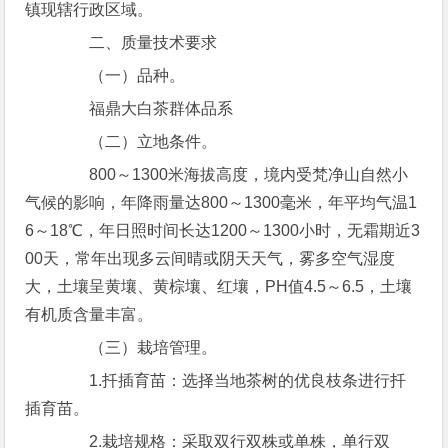
镇现辖行政区域。
二、质量技术要求
（一）品种。
福鼎大白茶群体品系
（二）立地条件。
800～1300米海拔高度，境内受梵净山自然小
气候的影响，年降雨量达800～1300毫米，年平均气温1
6～18℃，年日照时间长达1200～1300小时，无霜期近3
00天，常年出现多云间晴或阴天天气，雾多空气湿度
大，土壤呈黄壤、黄棕壤、红壤，PH值4.5～6.5，土壤
有机质含量丰富。
（三）栽培管理。
1.扦插育苗：选择当地茶树的优良枝条进行扦
插育苗。
2.栽培规格：采取双行双株或单株，单行双