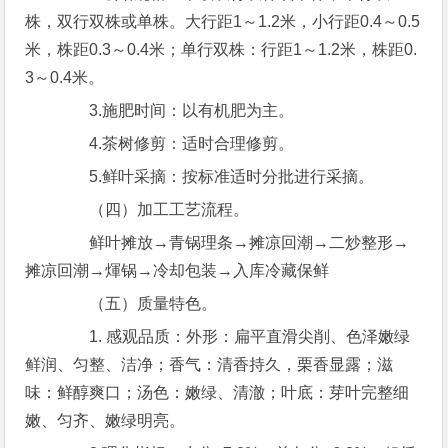
株，双行双株或单株。大行距1～1.2米，小行距0.4～0.5
米，株距0.3～0.4米；单行双株：行距1～1.2米，株距0.
3～0.4米。
3.施肥时间：以有机肥为主。
4.茶树修剪：适时合理修剪。
5.鲜叶采摘：按标准适时分批进行采摘。
（四）加工工艺流程。
鲜叶摊放→青锅理条→摊凉回潮→二炒整形→
摊凉回潮→煇锅→冷却包装→入库冷藏保鲜
（五）质量特色。
1. 感观品质：外形：扁平直滑尖削、色泽嫩绿
鲜润、匀整、洁净；香气：清香持久，栗香显露；滋
味：鲜醇爽口；汤色：嫩绿、清澈；叶底：芽叶完整细
嫩、匀齐、嫩绿明亮。