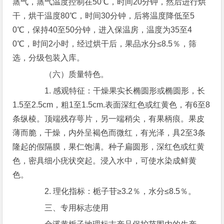
蒸气，蒸气温度控制在50℃，时间20分钟，然后进行烘
干，烘干温度80℃，时间30分钟，后将温度降低至5
0℃，保持40至50分钟，进入保温房，温度为35至4
0℃，时间2小时，经过烘干后，果品水分≤8.5％，筛
选，分级包装入库。
（六）质量特色。
1. 感观特征：干燥果实长椭圆形或椭圆形，长
1.5至2.5cm，粗1至1.5cm.表面深红色或红黄色，有6至8
条纵棱。顶端残存萼片，另一端稍尖，有果柄痕。果皮
薄而脆，干燥，内外呈褐色而微红，有光泽，具2至3条
隆起的假隔膜，果仁饱满。种子扁圆形，深红色或红黄
色，密具细小疣状突起。浸入水中，可使水染成鲜黄
色。
2. 理化指标：栀子苷≥3.2％，水分≤8.5％。
三、专用标志使用