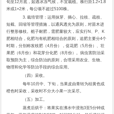
旬至12月底，如遇冰冻气候，不宜栽植。株行距1.2×1.8
米或1×2米，每公顷不超过5100株。
3. 栽培管理：运用抹芽、摘心、拉枝、疏枝、
短截、回缩等管理措施，以通风透光为原则，对苗木进
行整形修枝。栀子耐肥，需肥量较大，应实行N、P、K
肥相结合，化肥与有机肥相结合的原则，追肥主要分4个
时期，分别称发枝肥（4月份），促花肥（5月份）、壮
果肥（6月份）和花芽分化肥（8月份）。病虫害防治采
取预防为主，综合防治的原则，合理采用农业、生物、
物理和化学等防治手段的综合应用。
（四）采收。
每年10月中、下旬，当果皮由青转为桔黄色或
橙色时采收，采收时不分大小果一次采尽。
（五）加工。
蒸煮后烘干：将果实在沸水中浸泡3至5分钟或