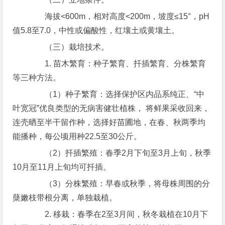
海拔<600m，相对高度<200m，坡度≤15°，pH
值5.8至7.0，中性或偏酸性，红壤土或黄壤土。
（三）栽培技术。
1. 苗木繁育：种子繁育、扦插繁育、分株繁育
等三种方法。
（1）种子繁育：选择保护区内品系纯正、“中
叶宽冠”优良类型的无病害健壮植株， 将鲜果采收回来，
连壳晒至半干留作种，选择好苗圃地，在春、秋两季均
能播种，每公顷用种22.5至30公斤。
（2）扦插繁殖：春季2月下旬至3月上旬，秋季
10月至11月上旬均可扦插。
（3）分株繁殖：早春或秋季，将母株周围的分
蘖嫩枝带根分离，单独栽植。
2. 移栽：春季在2至3月间，秋冬栽植在10月下