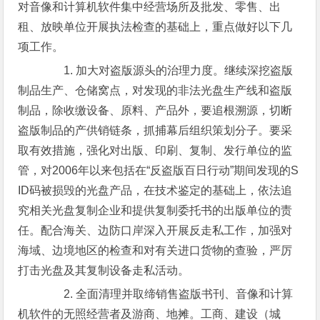
对音像和计算机软件集中经营场所及批发、零售、出
租、放映单位开展执法检查的基础上，重点做好以下几
项工作。
1. 加大对盗版源头的治理力度。继续深挖盗版
制品生产、仓储窝点，对发现的非法光盘生产线和盗版
制品，除收缴设备、原料、产品外，要追根溯源，切断
盗版制品的产供销链条，抓捕幕后组织策划分子。要采
取有效措施，强化对出版、印刷、复制、发行单位的监
管，对2006年以来包括在“反盗版百日行动”期间发现的S
ID码被损毁的光盘产品，在技术鉴定的基础上，依法追
究相关光盘复制企业和提供复制委托书的出版单位的责
任。配合海关、边防口岸深入开展反走私工作，加强对
海域、边境地区的检查和对有关进口货物的查验，严厉
打击光盘及其复制设备走私活动。
2. 全面清理并取缔销售盗版书刊、音像和计算
机软件的无照经营者及游商、地摊。工商、建设（城