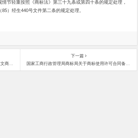
视情节轻重按照《商标法》第三十九条或第四十条的规定处理，
85）经生440号文件第二条的规定处理。
下一篇
的复函
国家工商行政管理局商标局关于商标使用许可合同备案公告的通知