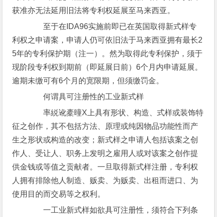
获准亦无法延用旧法将专利权延展至马来西亚。
至于在IDA96实施前即已在英国取得新式样专
利权之申请案，申请人仍可依旧法于马来西亚拥有最长2
5年的专利保护期（注一）。然为取得此专利保护，须于
现阶段专利权到期前（即延展日前）6个月内申请延展。
逾期未缴可有6个月的宽限期，但须缴罚金。
何谓具可注册性的工业新式样
率綐讹橐曈X上具有形状、构造、式样或装饰特
征之创作，其不包括方法、原理或纯因物品功能性而产
生之形状或构造的改变；新式样之申请人包括该案之创
作人、受让人、职务上发明之雇用人或对该案之创作提
供金钱或等值之贡献者。一旦取得新式样注册，专利权
人拥有排除他人制造、贩卖、为贩卖、出租而进口、为
使用目的而交易等之权利。
一工业新式样如欲具可注册性，须符合下列条