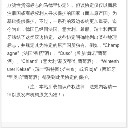
欺骗性货源标志的马德里协定》。但该协定仅仅以商标
注册国或商标权利人寻求保护的国家（而非原产国）为
基础提供保护。不过，一系列的双边条约更加重要。迄
今为止，德国已经同法国、意大利、希腊、瑞士和西班
牙缔结了这类双边协定。这些协定明确地列出某些地理
标志，并规定其为特定的原产国所独有。例如，“Champ
agne”（法国“香槟”酒）、“Ouso”（希腊“舞若”葡萄
酒）、“Chianti”（意大利“基安蒂”红葡萄酒）、“Winterth
urer Kekse”（瑞士“温特图尔”曲奇）或“Rioja”（西班牙
“里奥哈”葡萄酒）都受到此类协定的保护。
（注：本站所载知识产权法律、法规内容请一
律以原发布机构原文为准！）