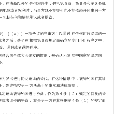
外，在协商以外的 任何程序中，包括第５条、第６条和第８条规
方的地位或者权利时，当事方既不能援引也不能依赖任何由另一方
－－包括任何和解的承认或者提议。
［（ａ）］一项争议的当事方可以通过 在任何时候缔结的一
或者之后，甚至在 根据第６条规定而确立的专门小组程序之中，
斡旋、调解或者调停程序。
合国全体大会确立的惯例，被确认为发 展中国家的缔约国
停。
发出进行协商邀请的替代。在这种情形 中，该缔约国在其请
任，陈述指控另一 方所基于的事实和法律依据；
邀请该缔约国进行协商，作为第４条（ ２）规定的答复的替
解或者调停的争议， 将是另一方在其根据第４条（１）的规定而