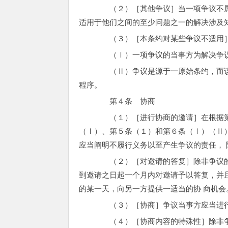
（２）［其他争议］当一项争议不属于
适用于他们之间的至少问题之一的解决涉及
（３）［本条约对某些争议不适用］
（Ⅰ）一项争议的当事方为解决争议的
（Ⅱ）争议是源于一原始条约，而该原
程序。
第４条 协商
（１）［进行协商的邀请］在根据第
（Ⅰ）、第５条（１）和第６条（Ⅰ）（Ⅱ
应当阐明不履行义务以至产生争议的责任，
（２）［对邀请的答复］除非争议的当
到邀请之日起一个月内对邀请予以答复，并
的某一天，向另一方提供一适当的协 商机会
（３）［协商］争议当事方应当进行
（４）［协商内容的特殊性］除非争议