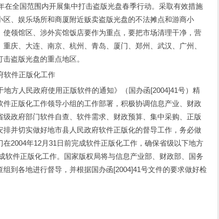
在全国范围内开展集中打击盗版光盘春季行动。采取有效措施
小区、娱乐场所和商厦附近贩卖盗版光盘的不法摊点和游商小
、使领馆区、涉外宾馆饭店要作为重点，要把市场清理干净，营
、重庆、大连、南京、杭州、青岛、厦门、郑州、武汉、广州、
打击盗版光盘的重点地区。
软件正版化工作
人民政府使用正版软件的通知》（国办函[2004]41号）精
软件正版化工作领导小组的工作部署，积极协调信息产业、财政
省级政府部门软件自查、软件需求、财政预算、集中采购、正版
安排并切实做好地市县人民政府软件正版化的督导工作，务必做
2004年12月31日前完成软件正版化工作，确保省级以下地方
前完成软件正版化工作。国家版权局将与信息产业部、财政部、国务
到各地进行督导，并根据国办函[2004]41号文件的要求做好检