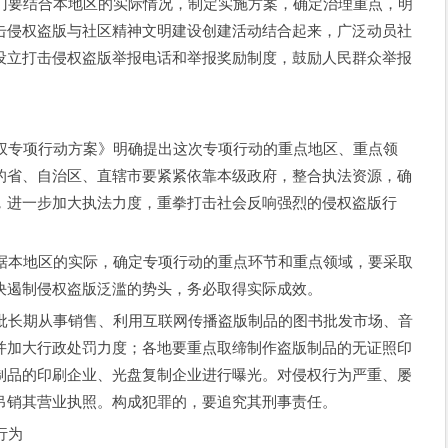
结合本地区的实际情况，制定实施方案，确定治理重点，明
击侵权盗版与社区精神文明建设创建活动结合起来，广泛动员社
设立打击侵权盗版举报电话和举报奖励制度，鼓励人民群众举报
项行动方案》明确提出这次专项行动的重点地区、重点领
的省、自治区、直辖市要紧紧依靠本级政府，整合执法资源，确
，进一步加大执法力度，重拳打击社会反响强烈的侵权盗版行
地区的实际，确定专项行动的重点环节和重点领域，要采取
决遏制侵权盗版泛滥的势头，务必取得实际成效。
期从事销售、利用互联网传播盗版制品的图书批发市场、音
并加大行政处罚力度；各地要重点取缔制作盗版制品的无证照印
制品的印刷企业、光盘复制企业进行曝光。对侵权行为严重、屡
吊销其营业执照。构成犯罪的，要追究其刑事责任。
行为