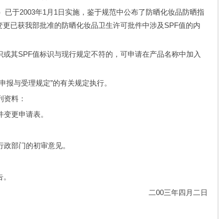
于2003年1月1日实施，鉴于规范中公布了防晒化妆品防晒指
变更已获我部批准的防晒化妆品卫生许可批件中涉及SPF值的内
其SPF值标识与现行规定不符的，可申请在产品名称中加入
报与受理规定”的有关规定执行。
列资料：
变更申请表。
。
政部门的初审意见。
。
告。
二00三年四月二日