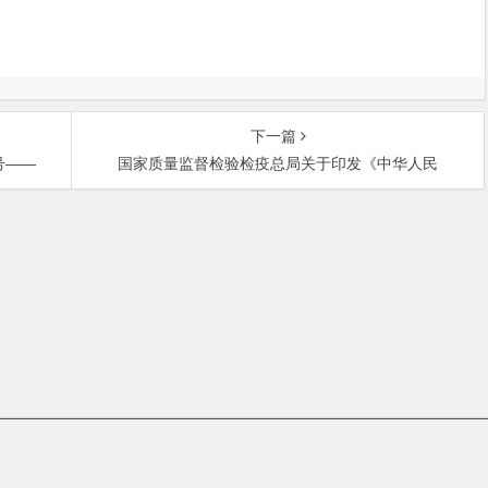
下一篇
号——
国家质量监督检验检疫总局关于印发《中华人民
中关村大街27号中关村大厦701室 邮政编码：100080 | 热线咨询电话：