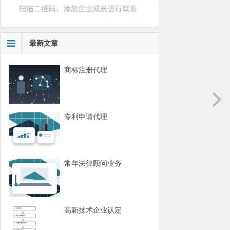
最新文章
商标注册代理
专利申请代理
常年法律顾问业务
高新技术企业认定