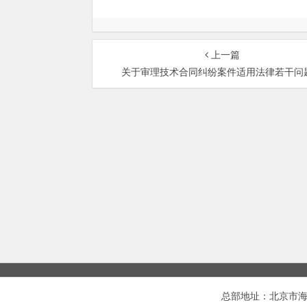
上一篇
关于审理技术合同纠纷案件适用法律若干问
总部地址：北京市海淀区