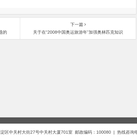
下一篇
题的
关于在“2008中国奥运旅游年”加强奥林匹克知识
中关村大街27号中关村大厦701室 邮政编码：100080 | 热线咨询电话：