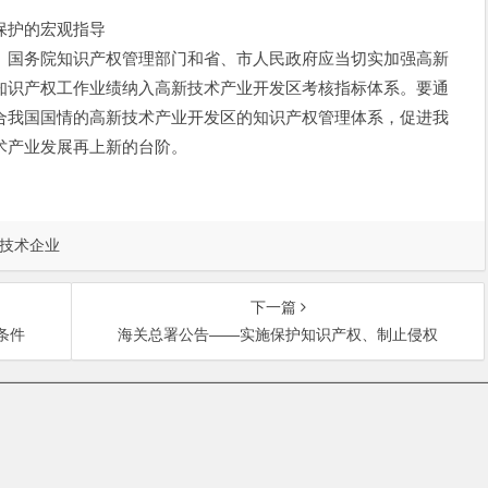
保护的宏观指导
国务院知识产权管理部门和省、市人民政府应当切实加强高新
知识产权工作业绩纳入高新技术产业开发区考核指标体系。要通
合我国国情的高新技术产业开发区的知识产权管理体系，促进我
术产业发展再上新的台阶。
技术企业
下一篇
条件
海关总署公告——实施保护知识产权、制止侵权
中关村大街27号中关村大厦701室 邮政编码：100080 | 热线咨询电话：
t © 北京盛邦知识产权代理有限公司 | 京ICP备08005010号-4 |
免责声明