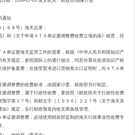
实施日期：1996-07-09 发文机关：财政部/国家计委
的通知
６］６８号）海关总署：
》和《关于申请ＡＴＡ单证册调整费收费立项的函》收悉，经
Ａ单证册海关监管工作的需要，根据《中华人民共和国知识产
的有关规定，参照国际上的通行做法，同意你署在批准知识产权
关保护备案费；在接受暂准进口货物复出口证明时，向ＡＴＡ单
册调整费的收费标准，由国家计委、财政部另行制定。
册调整费，属于行政性收费，要按照《财政部关于行政性收费
财预字第３７号）和财文字［１９９６］２２７号《关于海关系
通知》规定，实行财政预算内收支两条线管理。
单证册调整费，必须使用财政部监制的海关行政事业性收费专
查。
局）、物价局（委员会）。