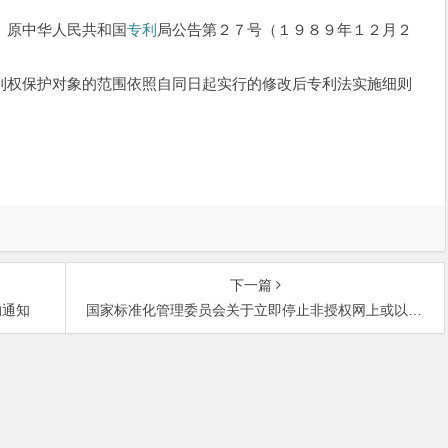
 原中华人民共和国
专利
局公告第２７号（１９８９年１２月２
权保护对象的范围依照自同日起实行的修改后专利法实施细则
下一篇
的通知
国家标准化管理委员会关于立即停止非授权网上或以光盘形式销售国家标准活动的紧急通知