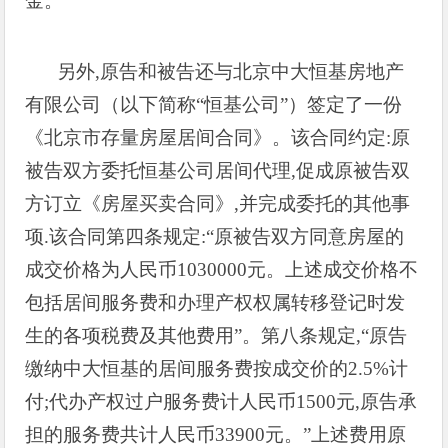
金。
另外
,
原告和被告还与北京中大恒基房地产
有限公司（以下简称“恒基公司”）签定了一份
《北京市存量房屋居间合同》。该合同约定
:
原
被告双方委托恒基公司居间代理
,
促成原被告双
方订立《房屋买卖合同》
,
并完成委托的其他事
项
.
该合同第四条规定
:
“原被告双方同意房屋的
成交价格为人民币
1030000
元。上述成交价格不
包括居间服务费和办理产权权属转移登记时发
生的各项税费及其他费用”。第八条规定
,
“原告
缴纳中大恒基的居间服务费按成交价的
2.5%
计
付
;
代办产权过户服务费计人民币
1500
元
,
原告承
担的服务费共计人民币
33900
元。”上述费用原