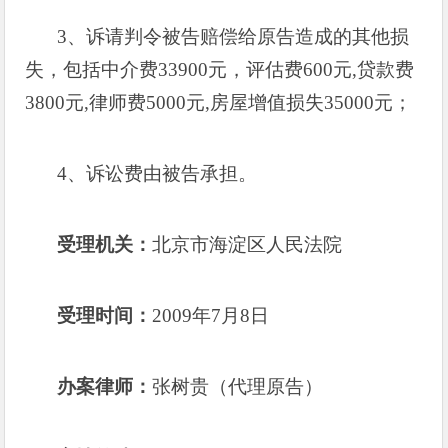
3
、诉请判令被告赔偿给原告造成的其他损
失，包括中介费
33900
元，评估费
600
元
,
贷款费
3800
元
,
律师费
5000
元
,
房屋增值损失
35000
元；
4
、诉讼费由被告承担。
受理机关：
北京市海淀区人民法院
受理时间：
2009
年
7
月
8
日
办案律师：
张树贵（代理原告）