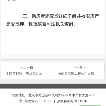
三、购房者还应当详细了解并核实房产
是否抵押、租赁或被司法机关查封。
上一篇
下一篇
于国富律师：周某某诉某某大学名誉权隐私权纠纷案件
海南某装饰工程公司诉郑某房屋产权纠纷案《答辩状》
文
章
总部地址：北京市海淀区中关村大街27号中关村大厦701
导
室 邮政编码：100080 | 热线咨询电话：010-
航