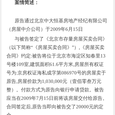
案情简述：
原告通过北京中大恒基房地产经纪有限公司
（房屋中介公司）于
2009
年
6
月
15
日
与被告签定了《北京市存量房屋买卖合同》
（以下简称“《房屋买卖合同》”）
,
《房屋买卖
合同》约定
:
被告将位于北京市海淀区知春里
13
号楼
109
室
,
建筑面积
61.6
平方米
,
房屋所有权证
号为
:
京房权证海私成字第
086970
号的房屋卖于
原告
,
房屋价款为
1,030,000
元（壹佰零叁万元
整）。付款方式为原告向银行申请贷款。被告
应当在
2009
年
7
月
15
日前
将该房屋交付给原告。
合同签定后
,
原告当即向被告交了
20000
元的定