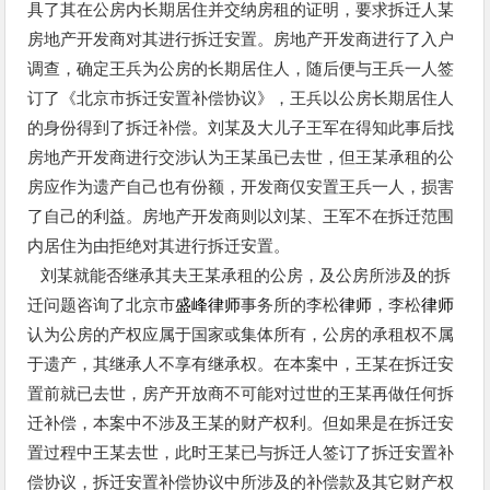
具了其在公房内长期居住并交纳房租的证明，要求拆迁人某
房地产开发商对其进行拆迁安置。房地产开发商进行了入户
调查，确定王兵为公房的长期居住人，随后便与王兵一人签
订了《北京市拆迁安置补偿协议》，王兵以公房长期居住人
的身份得到了拆迁补偿。刘某及大儿子王军在得知此事后找
房地产开发商进行交涉认为王某虽已去世，但王某承租的公
房应作为遗产自己也有份额，开发商仅安置王兵一人，损害
了自己的利益。房地产开发商则以刘某、王军不在拆迁范围
内居住为由拒绝对其进行拆迁安置。
刘某就能否继承其夫王某承租的公房，及公房所涉及的拆
迁问题咨询了北京市
盛峰
律师
事务所的李松
律师
，李松
律师
认为公房的产权应属于国家或集体所有，公房的承租权不属
于遗产，其继承人不享有继承权。在本案中，王某在拆迁安
置前就已去世，房产开放商不可能对过世的王某再做任何拆
迁补偿，本案中不涉及王某的财产权利。但如果是在拆迁安
置过程中王某去世，此时王某已与拆迁人签订了拆迁安置补
偿协议，拆迁安置补偿协议中所涉及的补偿款及其它财产权