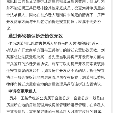
然以自己的名义交纳拆迁房屋的租金及相关费用，但该行为
并不能证明王兵已经排除其他家庭成员，变更为诉争房屋的
合法承租人。因此在被拆迁人范围尚未确定的情况下，房产
开发商单方面与王兵签订的拆迁安置协议，应属于无效协
议。
通过诉讼确认拆迁协议无效
作为刘某可以以厉害关系人的身份向人民法院提起诉讼，
确认房产开发商单方面与王兵签订的拆迁安置协议无效。刘
某要想让法院受理此案，首先应当取得房产开发商单方面与
王兵签订的拆迁安置协议。刘某可以向房产开发商索要该拆
迁安置协议的复印件，如果房产开发商不给的话，拆迁安置
协议一般会在拆迁地的房屋管理局存有备案，刘某可以委托
律师
向拆迁房屋所在地的房屋管理局调取该拆迁安置协议。
申请变更承租人
另外，王某承租的公房属于直管公房，直管公房一般是由
房屋所在地的房屋管理局或房屋管理所进行管理，在承租人
王某去世后，需要确定新的公房承租人以确定权利的归属。