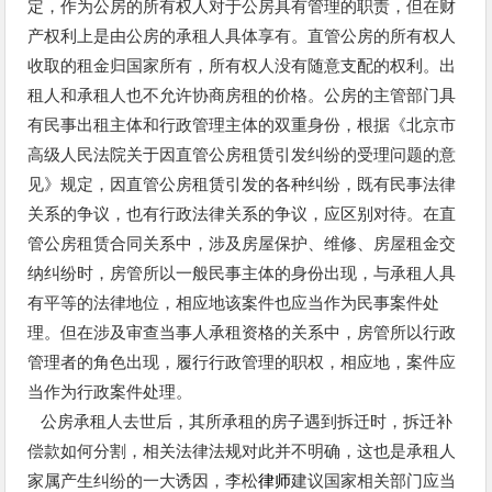
定，作为公房的所有权人对于公房具有管理的职责，但在财
产权利上是由公房的承租人具体享有。直管公房的所有权人
收取的租金归国家所有，所有权人没有随意支配的权利。出
租人和承租人也不允许协商房租的价格。公房的主管部门具
有民事出租主体和行政管理主体的双重身份，根据《北京市
高级人民法院关于因直管公房租赁引发纠纷的受理问题的意
见》规定，因直管公房租赁引发的各种纠纷，既有民事法律
关系的争议，也有行政法律关系的争议，应区别对待。在直
管公房租赁合同关系中，涉及房屋保护、维修、房屋租金交
纳纠纷时，房管所以一般民事主体的身份出现，与承租人具
有平等的法律地位，相应地该案件也应当作为民事案件处
理。但在涉及审查当事人承租资格的关系中，房管所以行政
管理者的角色出现，履行行政管理的职权，相应地，案件应
当作为行政案件处理。
公房承租人去世后，其所承租的房子遇到拆迁时，拆迁补
偿款如何分割，相关法律法规对此并不明确，这也是承租人
家属产生纠纷的一大诱因，李松
律师
建议国家相关部门应当