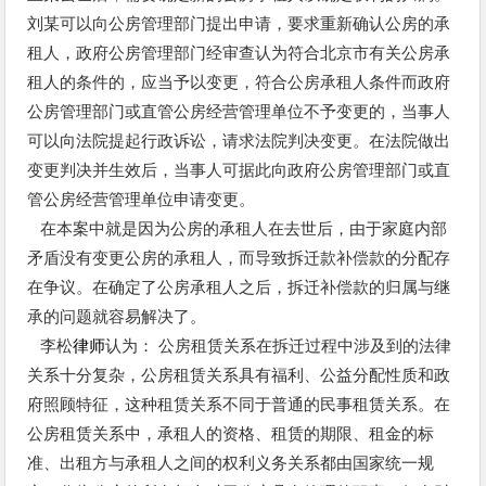
刘某可以向公房管理部门提出申请，要求重新确认公房的承
租人，政府公房管理部门经审查认为符合北京市有关公房承
租人的条件的，应当予以变更，符合公房承租人条件而政府
公房管理部门或直管公房经营管理单位不予变更的，当事人
可以向法院提起行政诉讼，请求法院判决变更。在法院做出
变更判决并生效后，当事人可据此向政府公房管理部门或直
管公房经营管理单位申请变更。
在本案中就是因为公房的承租人在去世后，由于家庭内部
矛盾没有变更公房的承租人，而导致拆迁款补偿款的分配存
在争议。在确定了公房承租人之后，拆迁补偿款的归属与继
承的问题就容易解决了。
李松
律师
认为： 公房租赁关系在拆迁过程中涉及到的法律
关系十分复杂，公房租赁关系具有福利、公益分配性质和政
府照顾特征，这种租赁关系不同于普通的民事租赁关系。在
公房租赁关系中，承租人的资格、租赁的期限、租金的标
准、出租方与承租人之间的权利义务关系都由国家统一规