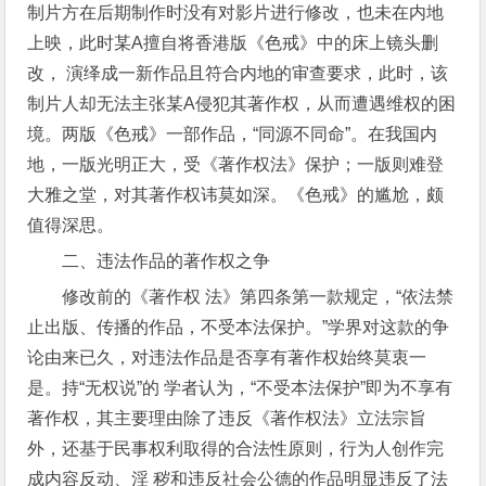
制片方在后期制作时没有对影片进行修改，也未在内地
上映，此时某A擅自将香港版《色戒》中的床上镜头删
改， 演绎成一新作品且符合内地的审查要求，此时，该
制片人却无法主张某A侵犯其著作权，从而遭遇维权的困
境。两版《色戒》一部作品，“同源不同命”。在我国内
地，一版光明正大，受《著作权法》保护；一版则难登
大雅之堂，对其著作权讳莫如深。《色戒》的尴尬，颇
值得深思。
二、违法作品的著作权之争
修改前的《著作权 法》第四条第一款规定，“依法禁
止出版、传播的作品，不受本法保护。”学界对这款的争
论由来已久，对违法作品是否享有著作权始终莫衷一
是。持“无权说”的 学者认为，“不受本法保护”即为不享有
著作权，其主要理由除了违反《著作权法》立法宗旨
外，还基于民事权利取得的合法性原则，行为人创作完
成内容反动、淫 秽和违反社会公德的作品明显违反了法