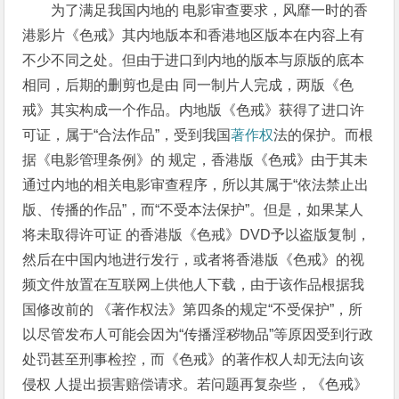
为了满足我国内地的 电影审查要求，风靡一时的香
港影片《色戒》其内地版本和香港地区版本在内容上有
不少不同之处。但由于进口到内地的版本与原版的底本
相同，后期的删剪也是由 同一制片人完成，两版《色
戒》其实构成一个作品。内地版《色戒》获得了进口许
可证，属于“合法作品”，受到我国
著作权
法的保护。而根
据《电影管理条例》的 规定，香港版《色戒》由于其未
通过内地的相关电影审查程序，所以其属于“依法禁止出
版、传播的作品”，而“不受本法保护”。但是，如果某人
将未取得许可证 的香港版《色戒》DVD予以盗版复制，
然后在中国内地进行发行，或者将香港版《色戒》的视
频文件放置在互联网上供他人下载，由于该作品根据我
国修改前的 《著作权法》第四条的规定“不受保护”，所
以尽管发布人可能会因为“传播淫秽物品”等原因受到行政
处罚甚至刑事检控，而《色戒》的著作权人却无法向该
侵权 人提出损害赔偿请求。若问题再复杂些，《色戒》