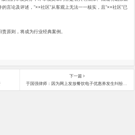
言论及评述，"××社区"从客观上无法一一核实，且"××社区"已
归责原则，将成为行业经典案例。
下一篇
资
于国强律师：因为网上发放餐饮电子优惠券发生纠纷诉讼案件