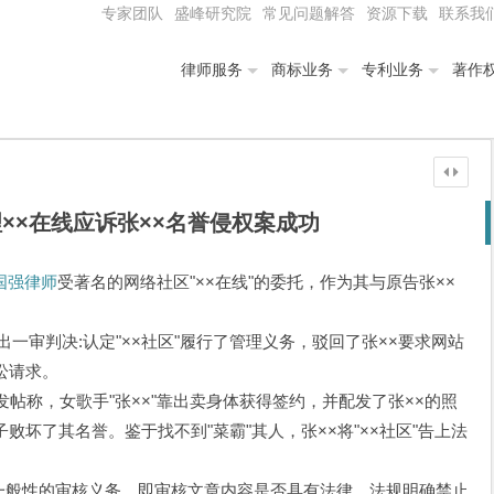
专家团队
盛峰研究院
常见问题解答
资源下载
联系我
律师服务
商标业务
专利业务
著作
××在线应诉张××名誉侵权案成功
国强律师
受著名的网络社区"××在线"的委托，作为其与原告张××
做出一审判决:认定"××社区"履行了管理义务，驳回了张××要求网站
讼请求。
区"发帖称，女歌手"张××"靠出卖身体获得签约，并配发了张××的照
子败坏了其名誉。鉴于找不到"菜霸"其人，张××将"××社区"告上法
于一般性的审核义务，即审核文章内容是否具有法律、法规明确禁止