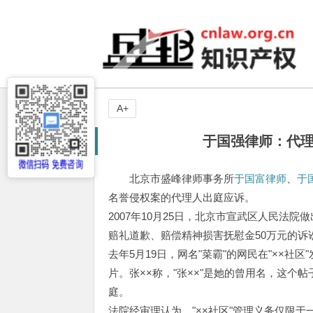
A+
于国强律师：代理
北京市盛峰律师事务所
于国富律师
、
于
名誉侵权案的代理人出庭应诉。
2007年10月25日，北京市宣武区人民法院
赔礼道歉、赔偿精神损害抚慰金50万元的诉
去年5月19日，网名"菜霸"的网民在"××社
片。张××称，"张××"是她的曾用名，这个帖
庭。
法院经审理认为，"××社区"管理义务仅限