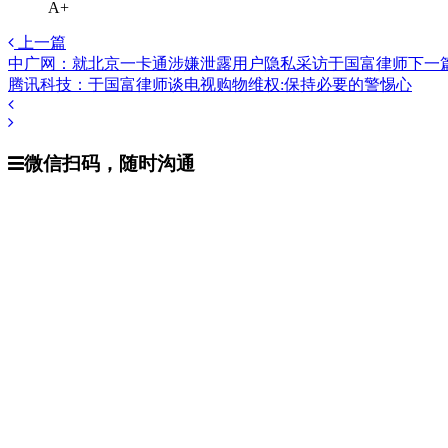
A+
通
在
上一篇
线
中广网：就北京一卡通涉嫌泄露用户隐私采访于国富律师
下一
免
腾讯科技：于国富律师谈电视购物维权:保持必要的警惕心
费
文
法
章
律
微信扫码，随时沟通
咨
导
询
航
服
务