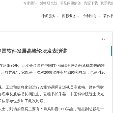
专家团队
盛峰研究院
常见问题解答
资源下载
联系我
律师服务
商标业务
专利业务
著作
中国软件发展高峰论坛发表演讲
论坛在沭阳召开。此次会议是在中国IT业面临全球金融危机带来的冲
开放共赢”，它既是一次对2008软件业的回顾和总结，也是对20
视。工业和信息化部运行监测协调局副巡视员高素梅、财务司财
会理事长兼秘书长胡崑山、副秘书长朱芸，中国科学院院士倪光
多位领导也参加了此次论坛。
人士，到场的嘉宾主要有：暴风影音CEO冯鑫，瑞星副总裁毛一