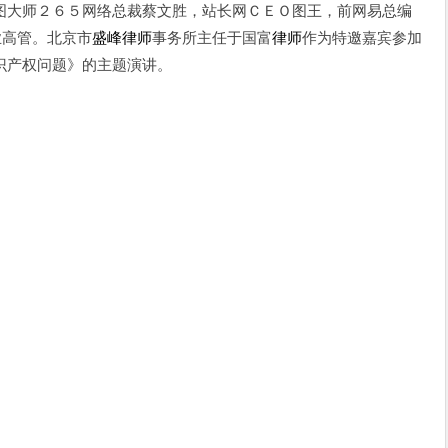
美图大师２６５网络总裁蔡文胜，站长网ＣＥＯ图王，前网易总编
业高管。北京市
盛峰
律师
事务所主任于国富
律师
作为特邀嘉宾参加
识产权问题》的主题演讲。