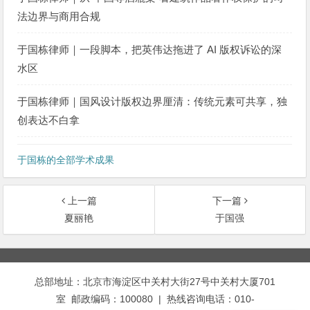
法边界与商用合规
于国栋律师｜一段脚本，把英伟达拖进了 AI 版权诉讼的深
水区
于国栋律师｜国风设计版权边界厘清：传统元素可共享，独
创表达不白拿
于国栋的全部学术成果
上一篇
下一篇
夏丽艳
于国强
文
章
总部地址：北京市海淀区中关村大街27号中关村大厦701
导
室 邮政编码：100080 | 热线咨询电话：010-
航